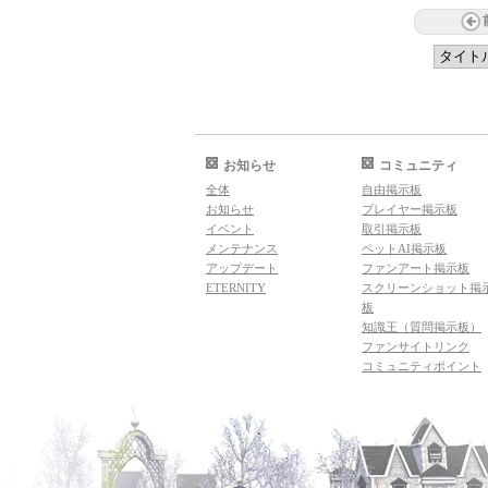
お知らせ
コミュニティ
全体
自由掲示板
お知らせ
プレイヤー掲示板
イベント
取引掲示板
メンテナンス
ペットAI掲示板
アップデート
ファンアート掲示板
ETERNITY
スクリーンショット掲
板
知識王（質問掲示板）
ファンサイトリンク
コミュニティポイント