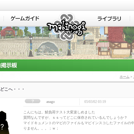
マビノギ
ホーム
>
どこへ・・・
anago
05/03/02 03:19
こんにちは。鯖負荷テスト大変楽しめました
質問なんですが、ｓｓってどこに保存されているんでしょうか？
マイドキュメントのマビのファイルもマビインスコしたファイルの
りません。。。；ｗ；