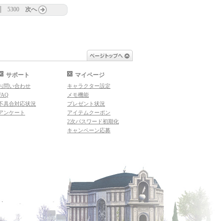
5300
次へ
ページトップへ
サポート
マイページ
お問い合わせ
キャラクター設定
FAQ
メモ機能
不具合対応状況
プレゼント状況
アンケート
アイテムクーポン
2次パスワード初期化
キャンペーン応募