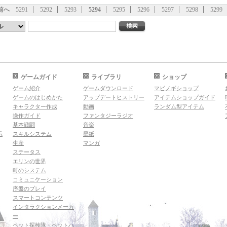
前へ
5291
5292
5293
5294
5295
5296
5297
5298
5299
ゲームガイド
ライブラリ
ショップ
ゲーム紹介
ゲームダウンロード
マビノギショップ
ゲームのはじめかた
アップデートヒストリー
アイテムショップガイド
キャラクター作成
動画
ランダム型アイテム
操作ガイド
ファンタジーラジオ
基本戦闘
音楽
示
スキルシステム
壁紙
生産
マンガ
ステータス
エリンの世界
町のシステム
コミュニケーション
序盤のプレイ
スマートコンテンツ
インタラクションメーカ
ー
ペット探検隊・ペットハ