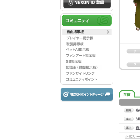
各
M
自
正式サー