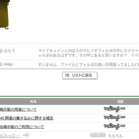
おもて
マイドキュメントのほうのマビノギフォルダの中にスクリー
ォルダがあるはずです。その中にあると思いますが？
05/0
anago
すいません、ファイルとフォルダの使い方間違ってました('A
掲示板の用途について
ML関連の書き込みに関する補足
由掲示板のご利用について
+17
ビスって･･･
ももろん