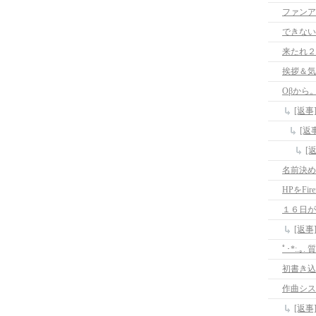
ファンア
できない
来たれ２
挨拶＆気
Oβから
[返事
[返
[
名前決め
HPをF
１６日が
[返
ﾟ･*:.｡.
初書き込
作曲シス
[返