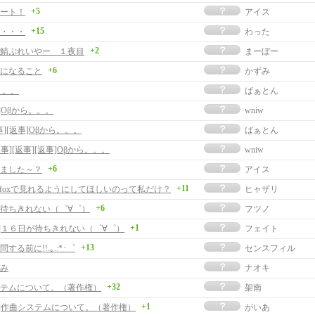
+5
ート！
アイス
+15
・・・
わった
+2
鯖ぷれいやー １夜目
まーぼー
+6
になること
かずみ
。。。
ばぁとん
]Oβから。。。
wniw
事][返事]Oβから。。。
ばぁとん
返事][返事][返事]Oβから。。。
wniw
+6
ました～？
アイス
+11
irefoxで見れるようにしてほしいのって私だけ？
ヒャザリ
+6
待ちきれない（゜∀゜）
フツノ
+1
事]１６日が待ちきれない（゜∀゜）
フェイト
+13
 質問する前に!!.｡.:*･゜
センスフィル
み
ナオキ
+32
テムについて。（著作権）
架南
+1
事]作曲システムについて。（著作権）
がいあ