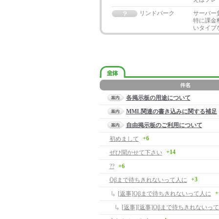
リンドバーク
サーバー
特に課金
いタイプ
各掲示板の用途について
MML関連の書き込みに関する補足
自由掲示板のご利用について
+6
初めまして
+14
ぜひ聞かせて下さい
??
+6
+3
Oβまで待ちきれないって人に
+
[返事]Oβまで待ちきれないって人に
[返事][返事]Oβまで待ちきれないっ