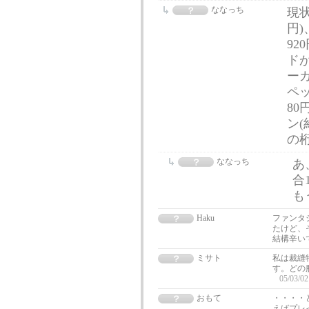
ななっち
現状
円)
92
ドが
ーカ
ペッ
80
ン(
の
ななっち
あ
合
も
Haku
ファンタ
たけど、そ
結構辛い
ミサト
私は裁縫
す。どの
05/03/02
おもて
・・・・
えばプレ