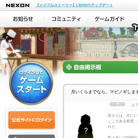
NEXON
【メイプルストーリー】CROWNアップデート
月いくらまでなら、マビノギしま
よ
皆さんは、月にい
ここである程度、
れど
私は月に1500円