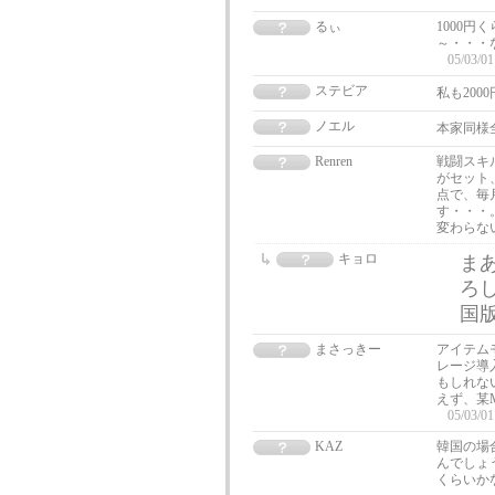
るぃ
1000円
～・・・
05/03/01
ステビア
私も20
ノエル
本家同様全
Renren
戦闘スキ
がセット
点で、毎
す・・・
変わらな
キョロ
ま
ろ
国
まさっきー
アイテム
レージ導
もしれな
えず、某
05/03/01
KAZ
韓国の場
んでしょ
くらいか