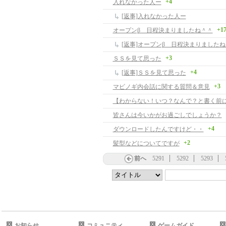
+4
入れなかった人ー
[返事]入れなかった人ー
+1
オープンβ 日程決まりましたね＾＾
[返事]オープンβ 日程決まりました
+3
ＳＳを見て思った
+4
[返事]ＳＳを見て思った
+3
マビノギ内会話に関する質問＆意見
皆さんは今いかがお過ごしでしょうか？
+4
ダウンロードしたんですけど・・
+2
髪型などについてですが
前へ
5291
5292
5293
お知らせ
コミュニティ
ゲームガイド