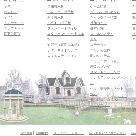
全体
自由掲示板
ゲーム紹介
ゲ
お知らせ
プレイヤー掲示板
ゲームのはじめかた
ア
イベント
取引掲示板
キャラクター作成
動
メンテナンス
ペットAI掲示板
操作ガイド
フ
アップデート
ファンアート掲示板
基本戦闘
音
ETERNITY
スクリーンショット掲示
スキルシステム
壁
板
生産
マ
知識王（質問掲示板）
ステータス
ファンサイトリンク
エリンの世界
コミュニティポイント
町のシステム
コミュニケーション
序盤のプレイ
スマートコンテンツ
インタラクションメーカ
ー
ペット探検隊・ペットハ
ウス
ダンジョンガイド
マギグラフィ
運営会社
利用規約
プライバシーポリシー
特定商取引法に基づく表記
資