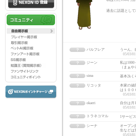
過去に話題として
バルフレア
うーん、
05/03/01
ジーン
私は100
（まぁや
sima
基本2k
リコッタ
本家の値
は１００
05/03/01
okaeri
自分は月1
05/03/01
トラネコマル
1サービ
シーナ
オープン
生などは
05/03/01