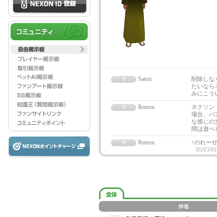
Satori
削除しな
たいなら
みにこう
Renren
ネクソン
場合、パ
な感じの
間は遊べ
Renren
↑のれー
05/03/01