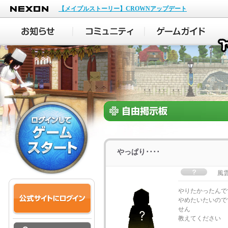
NEXON
【メイプルストーリー】CROWNアップデート
やっぱり････
風
やりたかったんで
やめたいたいので
せん
教えてください