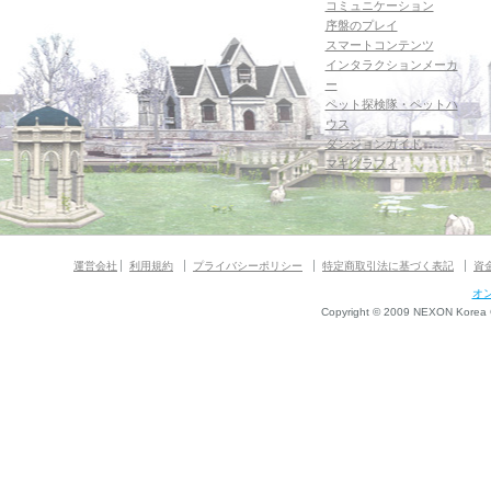
コミュニケーション
序盤のプレイ
スマートコンテンツ
インタラクションメーカ
ー
ペット探検隊・ペットハ
ウス
ダンジョンガイド
マギグラフィ
運営会社
利用規約
プライバシーポリシー
特定商取引法に基づく表記
資
オ
Copyright © 2009 NEXON Korea Co