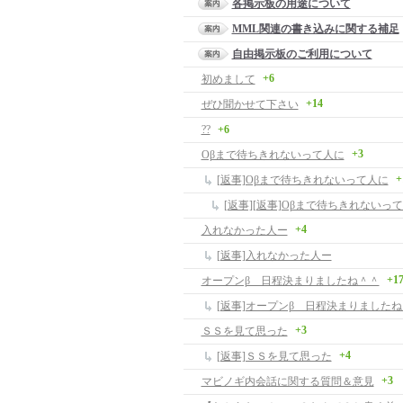
各掲示板の用途について
MML関連の書き込みに関する補足
自由掲示板のご利用について
+6
初めまして
+14
ぜひ聞かせて下さい
??
+6
+3
Oβまで待ちきれないって人に
+
[返事]Oβまで待ちきれないって人に
[返事][返事]Oβまで待ちきれないっ
+4
入れなかった人ー
[返事]入れなかった人ー
+1
オープンβ 日程決まりましたね＾＾
[返事]オープンβ 日程決まりました
+3
ＳＳを見て思った
+4
[返事]ＳＳを見て思った
+3
マビノギ内会話に関する質問＆意見