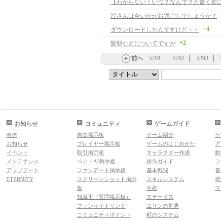
皆さんは今いかがお過ごしでしょうか？
+4
ダウンロードしたんですけど・・
+2
髪型などについてですが
前へ
5291
5292
5293
お知らせ
コミュニティ
ゲームガイド
全体
自由掲示板
ゲーム紹介
ゲ
お知らせ
プレイヤー掲示板
ゲームのはじめかた
ア
イベント
取引掲示板
キャラクター作成
動
メンテナンス
ペットAI掲示板
操作ガイド
フ
アップデート
ファンアート掲示板
基本戦闘
音
ETERNITY
スクリーンショット掲示
スキルシステム
壁
板
生産
マ
知識王（質問掲示板）
ステータス
ファンサイトリンク
エリンの世界
コミュニティポイント
町のシステム