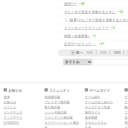
+10
質問!!!!!
+21
マビノギで音楽を演奏するときに
[返事]マビノギで音楽を演奏するとき
+2
ファンタジークラブって？？
+1
挨拶＋友達募集♪
+17
正式サービスって･･･
前へ
5291
5292
5293
お知らせ
コミュニティ
ゲームガイド
全体
自由掲示板
ゲーム紹介
ゲ
お知らせ
プレイヤー掲示板
ゲームのはじめかた
ア
イベント
取引掲示板
キャラクター作成
動
メンテナンス
ペットAI掲示板
操作ガイド
フ
アップデート
ファンアート掲示板
基本戦闘
音
ETERNITY
スクリーンショット掲示
スキルシステム
壁
板
生産
マ