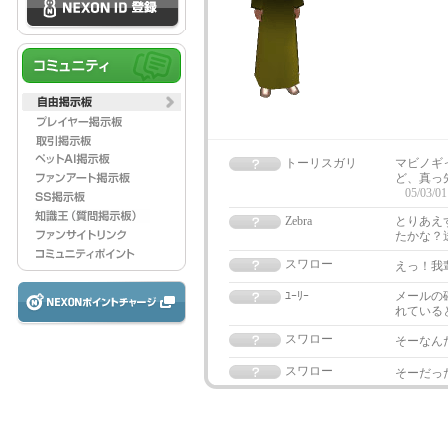
トーリスガリ
マビノギ
ど、真っ
05/03/01
Zebra
とりあえ
たかな？
スワロー
えっ！我
ﾕｰﾘｰ
メールの
れている
スワロー
そーなん
スワロー
そーだっ