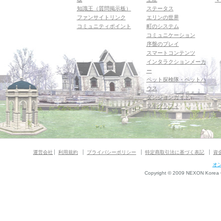
知識王（質問掲示板）
ステータス
ファンサイトリンク
エリンの世界
コミュニティポイント
町のシステム
コミュニケーション
序盤のプレイ
スマートコンテンツ
インタラクションメーカ
ー
ペット探検隊・ペットハ
ウス
ダンジョンガイド
マギグラフィ
運営会社
利用規約
プライバシーポリシー
特定商取引法に基づく表記
資
オ
Copyright © 2009 NEXON Korea Co