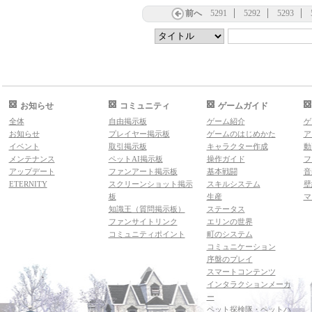
前へ
5291
5292
5293
お知らせ
コミュニティ
ゲームガイド
全体
自由掲示板
ゲーム紹介
ゲ
お知らせ
プレイヤー掲示板
ゲームのはじめかた
ア
イベント
取引掲示板
キャラクター作成
動
メンテナンス
ペットAI掲示板
操作ガイド
フ
アップデート
ファンアート掲示板
基本戦闘
音
ETERNITY
スクリーンショット掲示
スキルシステム
壁
板
生産
マ
知識王（質問掲示板）
ステータス
ファンサイトリンク
エリンの世界
コミュニティポイント
町のシステム
コミュニケーション
序盤のプレイ
スマートコンテンツ
インタラクションメーカ
ー
ペット探検隊・ペットハ