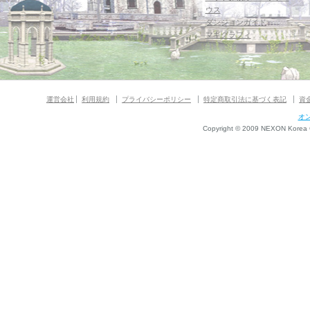
ウス
ダンジョンガイド
マギグラフィ
運営会社
利用規約
プライバシーポリシー
特定商取引法に基づく表記
資
オ
Copyright © 2009 NEXON Korea Co