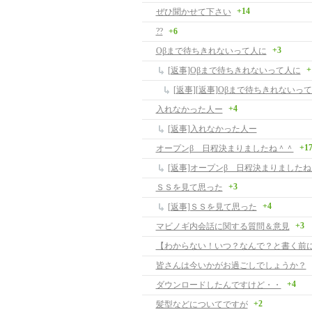
+14
ぜひ聞かせて下さい
??
+6
+3
Oβまで待ちきれないって人に
+
[返事]Oβまで待ちきれないって人に
[返事][返事]Oβまで待ちきれないっ
+4
入れなかった人ー
[返事]入れなかった人ー
+1
オープンβ 日程決まりましたね＾＾
[返事]オープンβ 日程決まりました
+3
ＳＳを見て思った
+4
[返事]ＳＳを見て思った
+3
マビノギ内会話に関する質問＆意見
皆さんは今いかがお過ごしでしょうか？
+4
ダウンロードしたんですけど・・
+2
髪型などについてですが