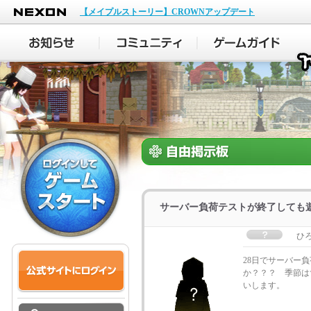
NEXON
【メイプルストーリー】CROWNアップデート
サーバー負荷テストが終了しても
ひ
28日でサーバー
か？？？ 季節は
いします。