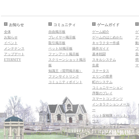
お知らせ
コミュニティ
ゲームガイド
全体
自由掲示板
ゲーム紹介
ゲ
お知らせ
プレイヤー掲示板
ゲームのはじめかた
ア
イベント
取引掲示板
キャラクター作成
動
メンテナンス
ペットAI掲示板
操作ガイド
フ
アップデート
ファンアート掲示板
基本戦闘
音
ETERNITY
スクリーンショット掲示
スキルシステム
壁
板
生産
マ
知識王（質問掲示板）
ステータス
ファンサイトリンク
エリンの世界
コミュニティポイント
町のシステム
コミュニケーション
序盤のプレイ
スマートコンテンツ
インタラクションメーカ
ー
ペット探検隊・ペットハ
ウス
ダンジョンガイド
マギグラフィ