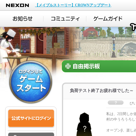
NEXON
【メイプルストーリー】CROWNアップデート
負荷テスト終了お疲れ様でした～
び
私は、2日間しか
村の中うろうろして
オープンβ、楽しみ