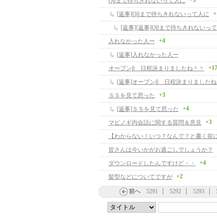
+3
Oβまで待ちきれないって人に
+
[返事]Oβまで待ちきれないって人に
[返事][返事]Oβまで待ちきれないっ
+4
入れなかった人ー
[返事]入れなかった人ー
+1
オープンβ 日程決まりましたね＾＾
[返事]オープンβ 日程決まりました
+3
ＳＳを見て思った
+4
[返事]ＳＳを見て思った
+3
マビノギ内会話に関する質問＆意見
皆さんは今いかがお過ごしでしょうか？
+4
ダウンロードしたんですけど・・
+2
髪型などについてですが
前へ
5291
5292
5293