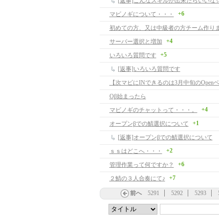
[返事]こんなスキルが出来たらいいな
+6
マビノギについて・・・
初めての方、又は中級者の方チーム作り
+4
サーバー選択と増加
+5
いろいろ質問です
[返事]いろいろ質問です
【次マビにINできるのは3月中旬のOpen
Oβ始まったら
+4
マビノギのチャットって・・・。
+1
オープンβでの鯖選択について
[返事]オープンβでの鯖選択について
+2
ｓｓはどこへ・・・
+6
管理作業って何ですか？
+7
２鯖の３人合奏にて♪
前へ
5291
5292
5293