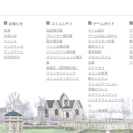
お知らせ
コミュニティ
ゲームガイド
全体
自由掲示板
ゲーム紹介
ゲ
お知らせ
プレイヤー掲示板
ゲームのはじめかた
ア
イベント
取引掲示板
キャラクター作成
動
メンテナンス
ペットAI掲示板
操作ガイド
フ
アップデート
ファンアート掲示板
基本戦闘
音
ETERNITY
スクリーンショット掲示
スキルシステム
壁
板
生産
マ
知識王（質問掲示板）
ステータス
ファンサイトリンク
エリンの世界
コミュニティポイント
町のシステム
コミュニケーション
序盤のプレイ
スマートコンテンツ
インタラクションメーカ
ー
ペット探検隊・ペットハ
ウス
ダンジョンガイド
マギグラフィ