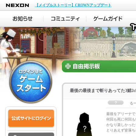
NEXON
【メイプルストーリー】CROWNアップデート
最後の最後まで斬りあってた3鯖2c
る
最後をアリーナで
何回も死に何回も
かなり楽しかった
とりあえず皆落ち着