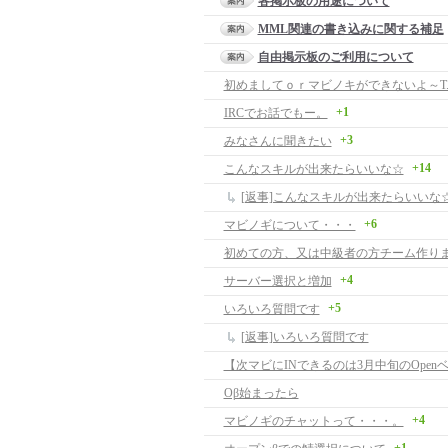
各掲示板の用途について
MML関連の書き込みに関する補足
自由掲示板のご利用について
初めましてｏｒマビノキができないよ～T.
+1
IRCでお話でもー。
+3
みなさんに聞きたい
+14
こんなスキルが出来たらいいな☆
[返事]こんなスキルが出来たらいいな
+6
マビノギについて・・・
初めての方、又は中級者の方チーム作り
+4
サーバー選択と増加
+5
いろいろ質問です
[返事]いろいろ質問です
【次マビにINできるのは3月中旬のOpen
Oβ始まったら
+4
マビノギのチャットって・・・。