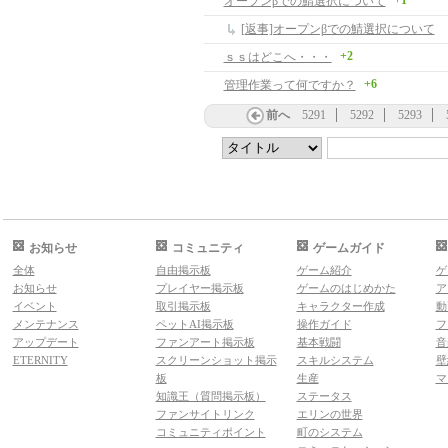
+1
オープンβでの鯖選択について
[返事]オープンβでの鯖選択について
+2
ｓｓはどこへ・・・
+6
管理作業って何ですか？
前へ
5291
5292
5293
お知らせ
コミュニティ
ゲームガイド
全体
自由掲示板
ゲーム紹介
ゲ
お知らせ
プレイヤー掲示板
ゲームのはじめかた
ア
イベント
取引掲示板
キャラクター作成
動
メンテナンス
ペットAI掲示板
操作ガイド
フ
アップデート
ファンアート掲示板
基本戦闘
音
ETERNITY
スクリーンショット掲示
スキルシステム
壁
板
生産
マ
知識王（質問掲示板）
ステータス
ファンサイトリンク
エリンの世界
コミュニティポイント
町のシステム