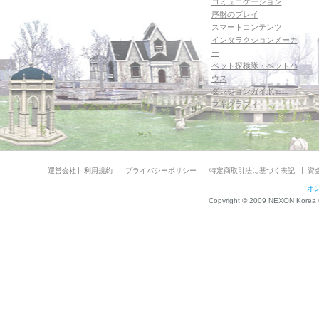
コミュニケーション
序盤のプレイ
スマートコンテンツ
インタラクションメーカ
ー
ペット探検隊・ペットハ
ウス
ダンジョンガイド
マギグラフィ
運営会社
利用規約
プライバシーポリシー
特定商取引法に基づく表記
資
オ
Copyright © 2009 NEXON Korea Co