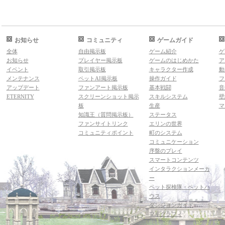
お知らせ
コミュニティ
ゲームガイド
全体
自由掲示板
ゲーム紹介
ゲ
お知らせ
プレイヤー掲示板
ゲームのはじめかた
ア
イベント
取引掲示板
キャラクター作成
動
メンテナンス
ペットAI掲示板
操作ガイド
フ
アップデート
ファンアート掲示板
基本戦闘
音
ETERNITY
スクリーンショット掲示
スキルシステム
壁
板
生産
マ
知識王（質問掲示板）
ステータス
ファンサイトリンク
エリンの世界
コミュニティポイント
町のシステム
コミュニケーション
序盤のプレイ
スマートコンテンツ
インタラクションメーカ
ー
ペット探検隊・ペットハ
ウス
ダンジョンガイド
マギグラフィ