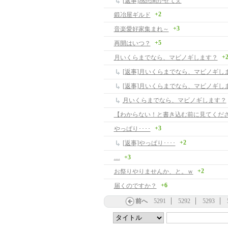
[返事]感想聞かせてえ
+2
鍛冶屋ギルド
+3
音楽愛好家集まれ～
+5
再開はいつ？
+
月いくらまでなら、マビノギします？
[返事]月いくらまでなら、マビノギし
[返事]月いくらまでなら、マビノギし
月いくらまでなら、マビノギします？
【わからない！と書き込む前に見てくだ
+3
やっぱり････
+2
[返事]やっぱり････
....
+3
+2
お祭りやりませんか、と。ｗ
+6
届くのですか？
前へ
5291
5292
5293