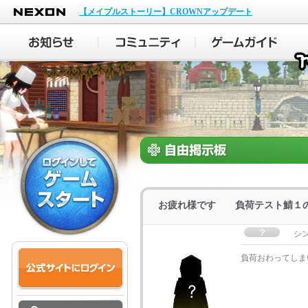
NEXON
【メイプルストーリー】CROWNアップデート
お疲れ様です 負荷テスト鯖１
シ
負荷おわってしまい