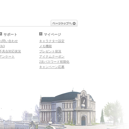
ページトップへ
サポート
マイページ
お問い合わせ
キャラクター設定
FAQ
メモ機能
不具合対応状況
プレゼント状況
アンケート
アイテムクーポン
2次パスワード初期化
キャンペーン応募