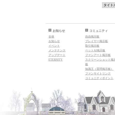
お知らせ
コミュニティ
全体
自由掲示板
お知らせ
プレイヤー掲示板
イベント
取引掲示板
メンテナンス
ペットAI掲示板
アップデート
ファンアート掲示板
ETERNITY
スクリーンショット掲
板
知識王（質問掲示板）
ファンサイトリンク
コミュニティポイント