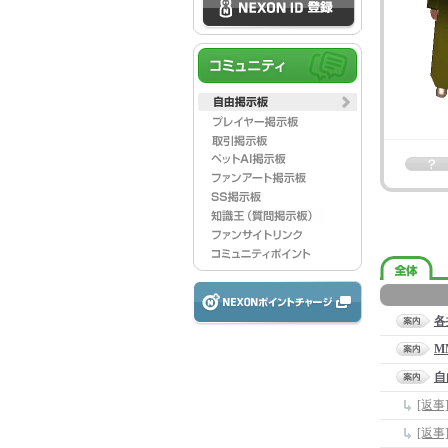
各
M
自
[返
[返