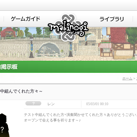
マビノギ
ホーム
>
中組んでくれた方々～
レン
05/03/01 00:10
テスト中組んでくれた方+演奏聞かせてくれた方々ありがとうござい
オープンで会える事を祈ります～♪