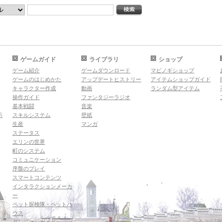
ゲームガイド
ライブラリ
ショップ
ゲーム紹介
ゲームダウンロード
マビノギショップ
ゲームのはじめかた
アップデートヒストリー
アイテムショップガイド
キャラクター作成
動画
ランダム型アイテム
操作ガイド
ファンタジーラジオ
基本戦闘
音楽
示
スキルシステム
壁紙
生産
マンガ
ステータス
エリンの世界
町のシステム
コミュニケーション
序盤のプレイ
スマートコンテンツ
インタラクションメーカ
ー
ペット探検隊・ペットハ
ウス