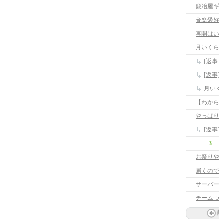
鍛冶屋ギ
音楽愛好
再開はい
月いくら
[返
[返
月い
【わから
やっぱり･
[返事
....
+3
お祭りや
届くので
サーバー
チームつ