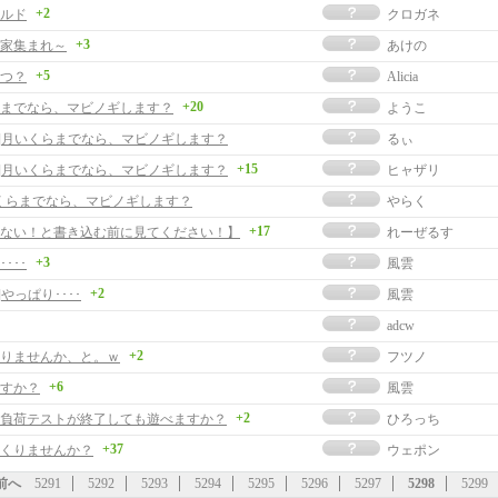
+2
ルド
クロガネ
+3
家集まれ～
あけの
+5
つ？
Alicia
+20
までなら、マビノギします？
ようこ
事]月いくらまでなら、マビノギします？
るぃ
+15
事]月いくらまでなら、マビノギします？
ヒャザリ
くらまでなら、マビノギします？
やらく
+17
ない！と書き込む前に見てください！】
れーぜるす
+3
･･･
風雲
+2
]やっぱり････
風雲
adcw
+2
りませんか、と。ｗ
フツノ
+6
すか？
風雲
+2
負荷テストが終了しても遊べますか？
ひろっち
+37
くりませんか？
ウェポン
前へ
5291
5292
5293
5294
5295
5296
5297
5298
5299