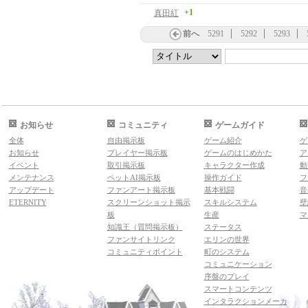
+1
真田紅
前へ
5291
5292
5293
お知らせ
コミュニティ
ゲームガイド
全体
自由掲示板
ゲーム紹介
ゲ
お知らせ
プレイヤー掲示板
ゲームのはじめかた
ア
イベント
取引掲示板
キャラクター作成
動
メンテナンス
ペットAI掲示板
操作ガイド
フ
アップデート
ファンアート掲示板
基本戦闘
音
ETERNITY
スクリーンショット掲示
スキルシステム
壁
板
生産
マ
知識王（質問掲示板）
ステータス
ファンサイトリンク
エリンの世界
コミュニティポイント
町のシステム
コミュニケーション
序盤のプレイ
スマートコンテンツ
インタラクションメーカ