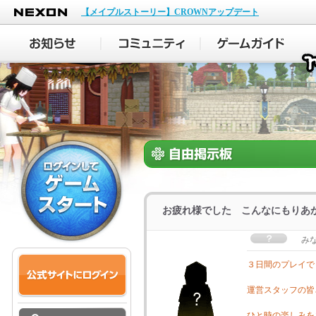
NEXON
【メイプルストーリー】CROWNアップデート
お疲れ様でした こんなにもりあ
み
３日間のプレイで
運営スタッフの皆
ひと時の楽しみを