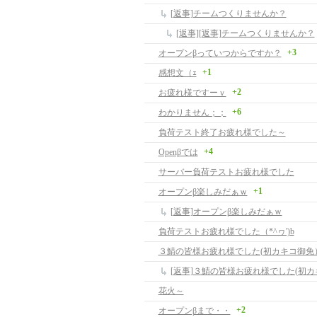
[返事]チームつくりませんか？
[返事][返事]チームつくりませんか？
+3
オープンβっていつからですか？
+1
感想文（ｪ
+2
お疲れ様ですーｖ
+6
わかりません；；
負荷テスト終了お疲れ様でした～
+4
Openβでは
サーバー負荷テストお疲れ様でした
+1
オープンβ楽しみだぁｗ
[返事]オープンβ楽しみだぁｗ
負荷テストお疲れ様でした（*^ヮ')b
３鯖の皆様お疲れ様でした(初カキコ御免
[返事]３鯖の皆様お疲れ様でした(初
花火～
+2
オープンβまで・・