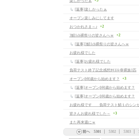
+5
楽しかったぁ
[返事]楽しかったぁ
オープン楽しみにしてます
+2
おつかれさま～♪
+2
3鯖1ch裸祭りの皆さんへｗ
[返事]3鯖1ch裸祭りの皆さんへｗ
お疲れ様でした
[返事]お疲れ様でした
負荷テスト終了記念感想ｶｷｺｽﾚ＠裸族1匹
+3
オープンβ何歳から始めます？
[返事]オープンβ何歳から始めます？
[返事]オープンβ何歳から始めます？
お疲れ様です 負荷テスト鯖１のシン
+3
皆さんお疲れ様でした～
また再来週にｗ
前へ
5301
5302
5303