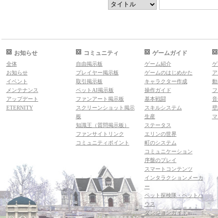
お知らせ
コミュニティ
ゲームガイド
全体
自由掲示板
ゲーム紹介
ゲ
お知らせ
プレイヤー掲示板
ゲームのはじめかた
ア
イベント
取引掲示板
キャラクター作成
動
メンテナンス
ペットAI掲示板
操作ガイド
フ
アップデート
ファンアート掲示板
基本戦闘
音
ETERNITY
スクリーンショット掲示
スキルシステム
壁
板
生産
マ
知識王（質問掲示板）
ステータス
ファンサイトリンク
エリンの世界
コミュニティポイント
町のシステム
コミュニケーション
序盤のプレイ
スマートコンテンツ
インタラクションメーカ
ー
ペット探検隊・ペットハ
ウス
ダンジョンガイド