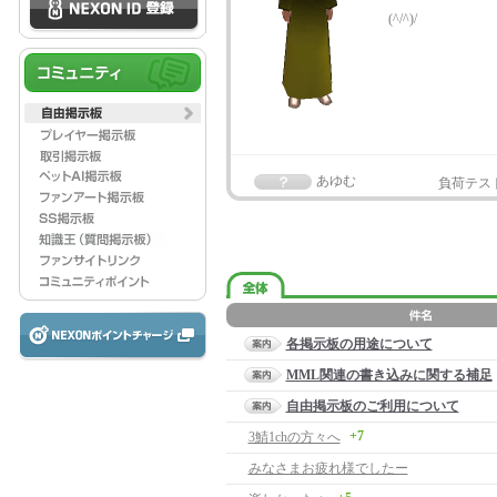
(^/^)/
あゆむ
負荷テス
各掲示板の用途について
MML関連の書き込みに関する補足
自由掲示板のご利用について
+7
3鯖1chの方々へ
みなさまお疲れ様でしたー