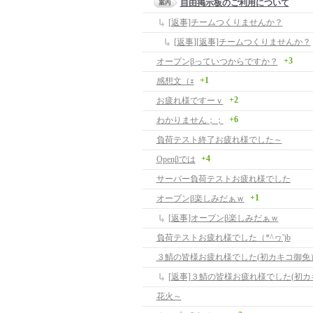
自由掲示板のご利用について
[返事]チームつくりませんか？
[返事][返事]チームつくりませんか？
+3
オープンβっていつからですか？
+1
感想文（ｪ
+2
お疲れ様ですーｖ
+6
わかりません；；
負荷テスト終了お疲れ様でした～
+4
Openβでは
サーバー負荷テストお疲れ様でした
+1
オープンβ楽しみだぁｗ
[返事]オープンβ楽しみだぁｗ
負荷テストお疲れ様でした（*^ヮ')b
３鯖の皆様お疲れ様でした(初カキコ御免
[返事]３鯖の皆様お疲れ様でした(初
花火～