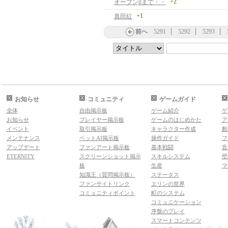
+2
オープンβまで・・
+1
真田紅
前へ
5291
5292
5293
お知らせ
コミュニティ
ゲームガイド
全体
自由掲示板
ゲーム紹介
ゲ
お知らせ
プレイヤー掲示板
ゲームのはじめかた
ア
イベント
取引掲示板
キャラクター作成
動
メンテナンス
ペットAI掲示板
操作ガイド
フ
アップデート
ファンアート掲示板
基本戦闘
音
ETERNITY
スクリーンショット掲示
スキルシステム
壁
板
生産
マ
知識王（質問掲示板）
ステータス
ファンサイトリンク
エリンの世界
コミュニティポイント
町のシステム
コミュニケーション
序盤のプレイ
スマートコンテンツ