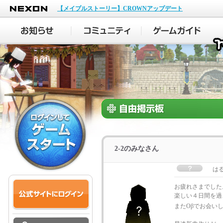
NEXON
【メイプルストーリー】CROWNアップデート
2-2のみなさん
は
お疲れさまでした
楽しい４日間を過
またOβでお会い