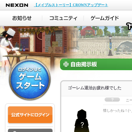
NEXON
【メイプルストーリー】CROWNアップデート
ゴーレム退治お疲れ様でした
ニ
惜しかったね！(>_