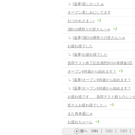
[返事]楽しかったぁ
オープン楽しみにしてます
+2
おつかれさま～♪
+2
3鯖1ch裸祭りの皆さんへｗ
[返事]3鯖1ch裸祭りの皆さんへｗ
お疲れ様でした
[返事]お疲れ様でした
負荷テスト終了記念感想ｶｷｺｽﾚ＠裸族1匹
+3
オープンβ何歳から始めます？
[返事]オープンβ何歳から始めます？
[返事]オープンβ何歳から始めます？
お疲れ様です 負荷テスト鯖１のシン
+3
皆さんお疲れ様でした～
また再来週にｗ
+3
お疲れちゃーん
前へ
5301
5302
5303