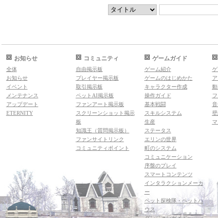
お知らせ
コミュニティ
ゲームガイド
全体
自由掲示板
ゲーム紹介
ゲ
お知らせ
プレイヤー掲示板
ゲームのはじめかた
ア
イベント
取引掲示板
キャラクター作成
動
メンテナンス
ペットAI掲示板
操作ガイド
フ
アップデート
ファンアート掲示板
基本戦闘
音
ETERNITY
スクリーンショット掲示
スキルシステム
壁
板
生産
マ
知識王（質問掲示板）
ステータス
ファンサイトリンク
エリンの世界
コミュニティポイント
町のシステム
コミュニケーション
序盤のプレイ
スマートコンテンツ
インタラクションメーカ
ー
ペット探検隊・ペットハ
ウス