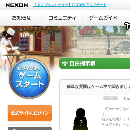
NEXON
【メイプルストーリー】CROWNアップデート
簡単な質問はゲーム中で聞きまし
Kan
何かわからない
う。
掲示板で聞くより
それでも分からな