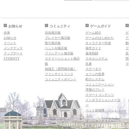
お知らせ
コミュニティ
ゲームガイド
全体
自由掲示板
ゲーム紹介
ゲ
お知らせ
プレイヤー掲示板
ゲームのはじめかた
ア
イベント
取引掲示板
キャラクター作成
動
メンテナンス
ペットAI掲示板
操作ガイド
フ
アップデート
ファンアート掲示板
基本戦闘
音
ETERNITY
スクリーンショット掲示
スキルシステム
壁
板
生産
マ
知識王（質問掲示板）
ステータス
ファンサイトリンク
エリンの世界
コミュニティポイント
町のシステム
コミュニケーション
序盤のプレイ
スマートコンテンツ
インタラクションメーカ
ー
ペット探検隊・ペットハ
ウス
ダンジョンガイド
マギグラフィ