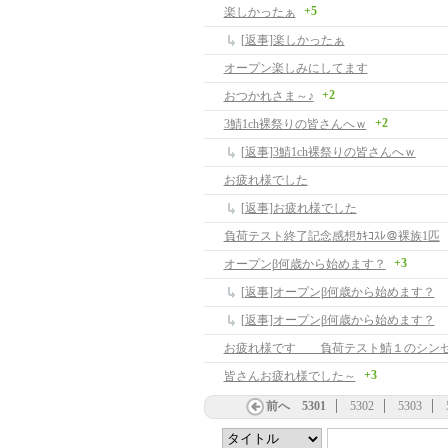
+5
楽しかったぁ
[返事]楽しかったぁ
オープン楽しみにしてます
+2
おつかれさま～♪
+2
3鯖1ch裸祭りの皆さんへｗ
[返事]3鯖1ch裸祭りの皆さんへｗ
お疲れ様でした
[返事]お疲れ様でした
負荷テスト終了記念感想ｶｷｺｽﾚ＠裸族1匹
+3
オープンβ何歳から始めます？
[返事]オープンβ何歳から始めます？
[返事]オープンβ何歳から始めます？
お疲れ様です 負荷テスト鯖１のシン
+3
皆さんお疲れ様でした～
前へ
5301
5302
5303