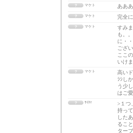
マケト
ああ
マケト
完全
マケト
すみ
も。。
に・・
ござい
ここの
いけま
マケト
高いド
ﾗｼし
う少し
はご
ｻｲﾀﾏ
>１つ
持って
したあ
ること
ターブ