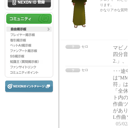
ります。
かなりアホな質問
セロ
マビノ
四分音
2.」
セロ
･･･
は"M
符」は
「全休
ト内の
作曲ツ
があり
L作曲
05/02