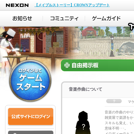
NEXON
【メイプルストーリー】CROWNアップデート
音楽作曲について
マ
音楽の作曲のやり
雑貨屋で楽譜をか
スキルも覚え、い
意味不明･･･。
メロディーのとこ