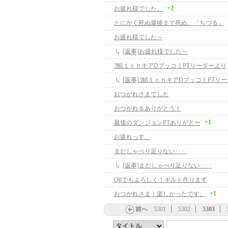
+2
お疲れ様でした。
とにかく死ぬ最後まで死ぬ。「ちづる」
お疲れ様でした～
[返事]お疲れ様でした～
3鯖１ｃｈキアDブッコミPTリーダーより
[返事]3鯖１ｃｈキアDブッコミPTリ
おつかれさまでした
おつかれ＆ありがとう！
+1
最後のダンジョンPTありがとー
お疲れっす。
まだしゃべり足りない････
[返事]まだしゃべり足りない････
Oβでもよろしく！ギルド作ります
+1
おつかれさま！楽しかったです。
前へ
5301
5302
5303