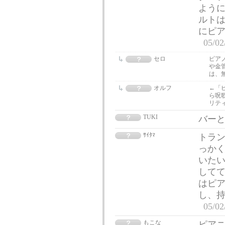
ように
ルトは
にピ
05/02
セロ
ピア
や金
は、
オルフ
←「
ら呪
リテ
TUKI
バー
ｻｲﾀﾏ
トラン
っか
いたい
してて
はピ
し、持
05/02
もこな
ピアニ