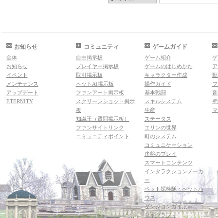
お知らせ
コミュニティ
ゲームガイド
全体
自由掲示板
ゲーム紹介
ゲ
お知らせ
プレイヤー掲示板
ゲームのはじめかた
ア
イベント
取引掲示板
キャラクター作成
動
メンテナンス
ペットAI掲示板
操作ガイド
フ
アップデート
ファンアート掲示板
基本戦闘
音
ETERNITY
スクリーンショット掲示
スキルシステム
壁
板
生産
マ
知識王（質問掲示板）
ステータス
ファンサイトリンク
エリンの世界
コミュニティポイント
町のシステム
コミュニケーション
序盤のプレイ
スマートコンテンツ
インタラクションメーカ
ー
ペット探検隊・ペットハ
ウス
ダンジョンガイド
マギグラフィ