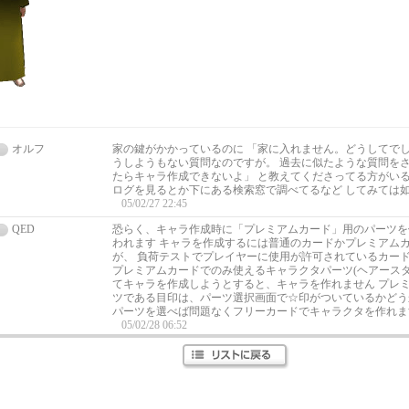
オルフ
家の鍵がかかっているのに 「家に入れません。どうしてでし
うしようもない質問なのですが。 過去に似たような質問をさ
たらキャラ作成できないよ」 と教えてくださってる方がいる
ログを見るとか下にある検索窓で調べてるなど してみては
05/02/27 22:45
QED
恐らく、キャラ作成時に「プレミアムカード」用のパーツを
われます キャラを作成するには普通のカードかプレミアム
が、 負荷テストでプレイヤーに使用が許可されているカー
プレミアムカードでのみ使えるキャラクタパーツ(ヘアース
てキャラを作成しようとすると、キャラを作れません プレ
ツである目印は、パーツ選択画面で☆印がついているかどう
パーツを選べば問題なくフリーカードでキャラクタを作れま
05/02/28 06:52