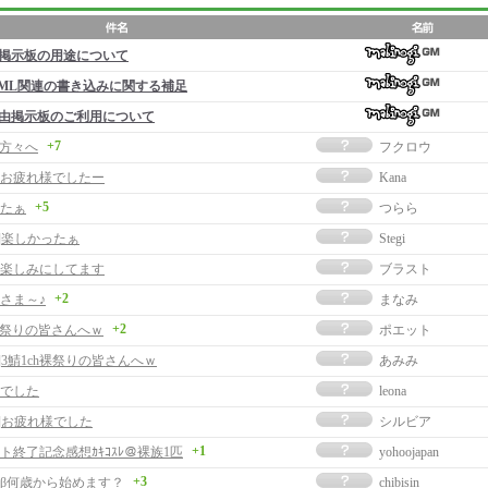
掲示板の用途について
ML関連の書き込みに関する補足
由掲示板のご利用について
+7
の方々へ
フクロウ
お疲れ様でしたー
Kana
+5
たぁ
つらら
事]楽しかったぁ
Stegi
楽しみにしてます
ブラスト
+2
さま～♪
まなみ
+2
h裸祭りの皆さんへｗ
ポエット
]3鯖1ch裸祭りの皆さんへｗ
あみみ
でした
leona
事]お疲れ様でした
シルビア
+1
ト終了記念感想ｶｷｺｽﾚ＠裸族1匹
yohoojapan
+3
β何歳から始めます？
chibisin