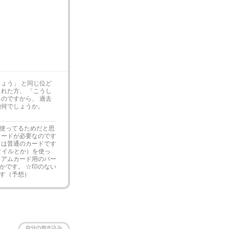
ょう」 と同じ位ど
れた方、 「こうし
のですから、 過去
如何でしょうか。
使ってるためだと思
カードが必要なのです
ドは普通のカードです
タイルとか）を使っ
ミアムカード用のパー
かです。 ☆印のない
す（予想）