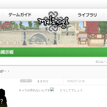
マビノギ
ホーム
>
が・・
まさのり
05/02/27 22:36
キャラが作れないんです
どうしてでしょう