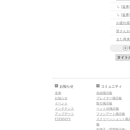
[返
[返
お疲れ
皆さんお
また再来
お知らせ
コミュニティ
全体
自由掲示板
お知らせ
プレイヤー掲示板
イベント
取引掲示板
メンテナンス
ペットAI掲示板
アップデート
ファンアート掲示板
ETERNITY
スクリーンショット掲
板
知識王（質問掲示板）