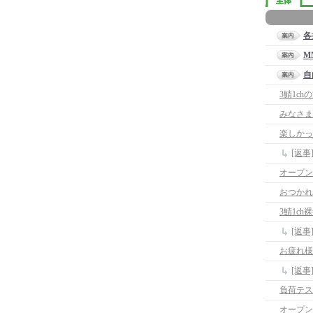
各
M
自
3鯖1ch
みなさま
楽しかっ
[返
オープン
おつかれ
3鯖1c
[返事
お疲れ様
[返
負荷テス
オープン