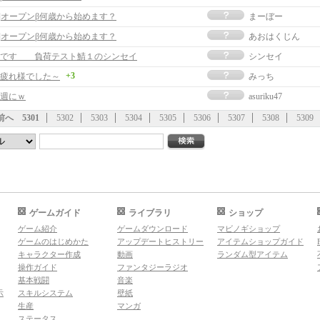
事]オープンβ何歳から始めます？
まーぼー
事]オープンβ何歳から始めます？
あおはくじん
様です 負荷テスト鯖１のシンセイ
シンセイ
+3
疲れ様でした～
みっち
週にｗ
asuriku47
前へ
5301
5302
5303
5304
5305
5306
5307
5308
5309
ゲームガイド
ライブラリ
ショップ
ゲーム紹介
ゲームダウンロード
マビノギショップ
ゲームのはじめかた
アップデートヒストリー
アイテムショップガイド
キャラクター作成
動画
ランダム型アイテム
操作ガイド
ファンタジーラジオ
基本戦闘
音楽
示
スキルシステム
壁紙
生産
マンガ
ステータス