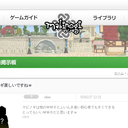
マビノギ
ホーム
>
ギ楽しいですねｗ
clow
05/02/27 22:32
マビノギは他のＭＭＯとふいんき違い初心者でもすぐできる
とってもいいＭＭＯだと思いますｗ
^?^?