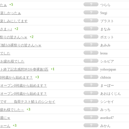
+5
たぁ
つらら
事]楽しかったぁ
Stegi
楽しみにしてます
ブラスト
+2
さま～♪
まなみ
+2
h裸祭りの皆さんへｗ
ポエット
]3鯖1ch裸祭りの皆さんへｗ
あみみ
でした
leona
事]お疲れ様でした
シルビア
+1
ト終了記念感想ｶｷｺｽﾚ＠裸族1匹
yohoojapan
+3
β何歳から始めます？
chibisin
事]オープンβ何歳から始めます？
まーぼー
事]オープンβ何歳から始めます？
あおはくじん
様です 負荷テスト鯖１のシンセイ
シンセイ
+3
疲れ様でした～
みっち
週にｗ
asuriku47
+3
ゃーん
みかん