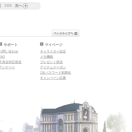
5310
次へ
ページトップへ
サポート
マイページ
お問い合わせ
キャラクター設定
FAQ
メモ機能
不具合対応状況
プレゼント状況
アンケート
アイテムクーポン
2次パスワード初期化
キャンペーン応募