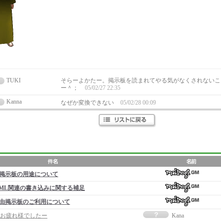
TUKI
そらーよかたー。掲示板を読まれてやる気がなくされないこ
ー＾；
05/02/27 22:35
Kanna
なぜか変換できない
05/02/28 00:09
掲示板の用途について
ML関連の書き込みに関する補足
由掲示板のご利用について
お疲れ様でしたー
Kana