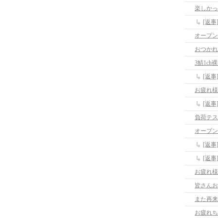
楽しかっ
[返
オープン
おつかれ
3鯖1c
[返事
お疲れ様
[返
負荷テス
オープン
[返
[返
お疲れ
皆さんお
また再来
お疲れち