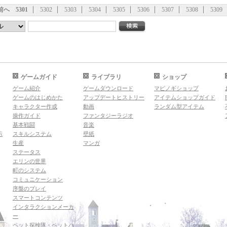
前へ
5301
5302
5303
5304
5305
5306
5307
5308
5309
ゲームガイド
ライブラリ
ショップ
ゲーム紹介
ゲームダウンロード
マビノギショップ
ゲームのはじめかた
アップデートヒストリー
アイテムショップガイド
キャラクター作成
動画
ランダム型アイテム
操作ガイド
ファンタジーラジオ
基本戦闘
音楽
示
スキルシステム
壁紙
生産
マンガ
ステータス
エリンの世界
町のシステム
コミュニケーション
序盤のプレイ
スマートコンテンツ
インタラクションメーカ
ー
ペット探検隊・ペットハ