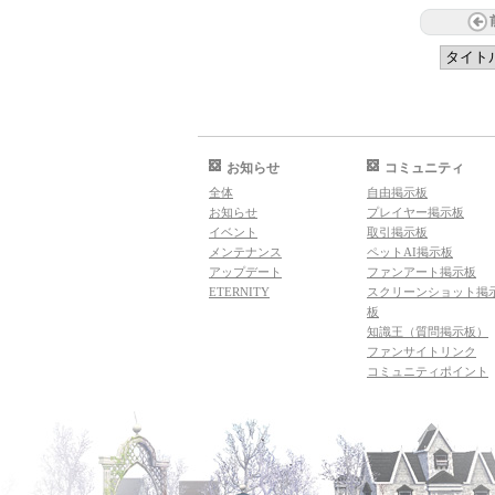
お知らせ
コミュニティ
全体
自由掲示板
お知らせ
プレイヤー掲示板
イベント
取引掲示板
メンテナンス
ペットAI掲示板
アップデート
ファンアート掲示板
ETERNITY
スクリーンショット掲
板
知識王（質問掲示板）
ファンサイトリンク
コミュニティポイント