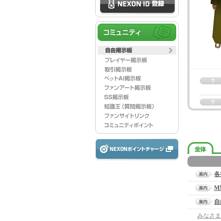
各
M
自
みなさま