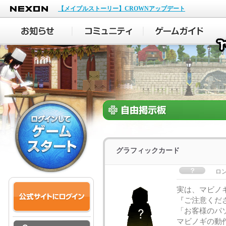
NEXON
【メイプルストーリー】CROWNアップデート
グラフィックカード
ロ
実は、マビノ
『ご注意くだ
「お客様のパ
マビノギの動