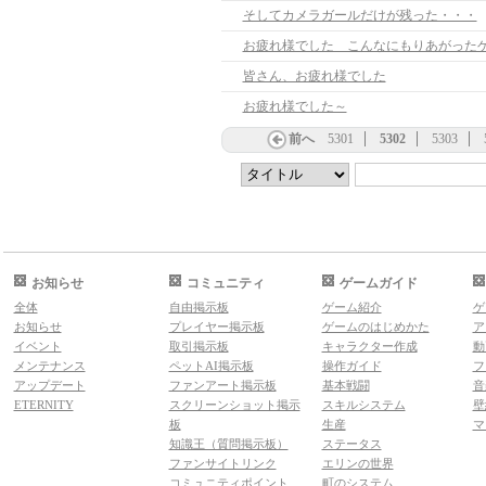
そしてカメラガールだけが残った・・・
皆さん、お疲れ様でした
お疲れ様でした～
前へ
5301
5302
5303
お知らせ
コミュニティ
ゲームガイド
全体
自由掲示板
ゲーム紹介
ゲ
お知らせ
プレイヤー掲示板
ゲームのはじめかた
ア
イベント
取引掲示板
キャラクター作成
動
メンテナンス
ペットAI掲示板
操作ガイド
フ
アップデート
ファンアート掲示板
基本戦闘
音
ETERNITY
スクリーンショット掲示
スキルシステム
壁
板
生産
マ
知識王（質問掲示板）
ステータス
ファンサイトリンク
エリンの世界
コミュニティポイント
町のシステム