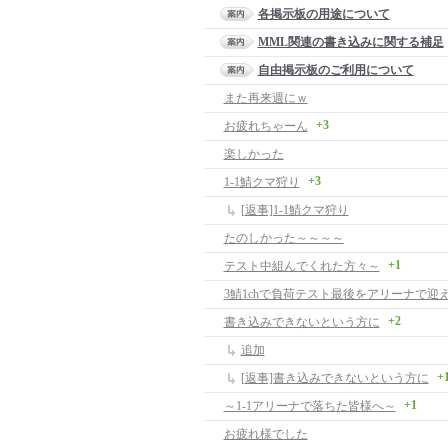
各掲示板の用途について
MML関連の書き込みに関する補足
自由掲示板のご利用について
また再来週にｗ
+3
お疲れちゃーん
楽しかった
+3
1-1鯖クマ狩り
[返事]1-1鯖クマ狩り
たのしかった～～～～
+1
テスト中組んでくれた方々～
3鯖1chで負荷テスト最後をアリーナで迎
+2
書き込みできないという方に
追加
+
[返事]書き込みできないという方に
+1
～1-1アリーナで落ちた皆様へ～
お疲れ様でした