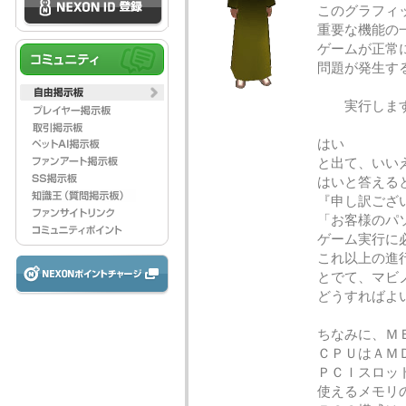
このグラフィ
重要な機能の
ゲームが正常
問題が発生す
実行しま
はい 
と出て、いい
はいと答える
『申し訳ござ
「お客様のパ
ゲーム実行に
これ以上の進
とでて、マビ
どうすればよ
ちなみに、ＭＥ
ＣＰＵはＡＭ
ＰＣＩスロッ
使えるメモリ