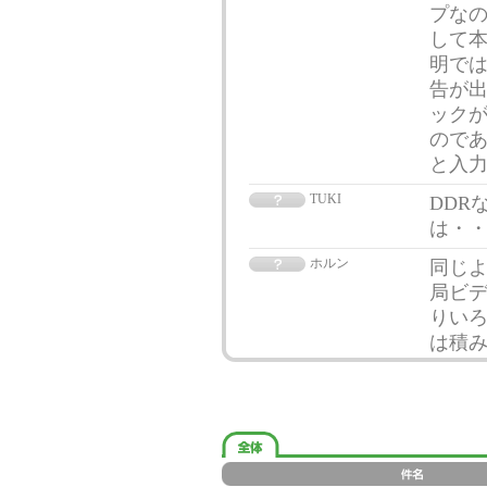
プなの
して本
明では
告が
ックが
ので
と入
TUKI
DDRな
は・
ホルン
同じよ
局ビ
りいろ
は積