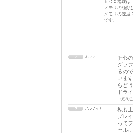
ＥＣＣ構成は
メモリの種類
メモリの速度
です。
オルフ
肝心
グラ
るので
います
らどう
ドライ
05/02
アルフィナ
私も上
プレ
ってフ
セル