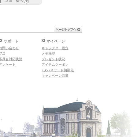
5310
次へ
ページトップへ
サポート
マイページ
お問い合わせ
キャラクター設定
FAQ
メモ機能
不具合対応状況
プレゼント状況
アンケート
アイテムクーポン
2次パスワード初期化
キャンペーン応募