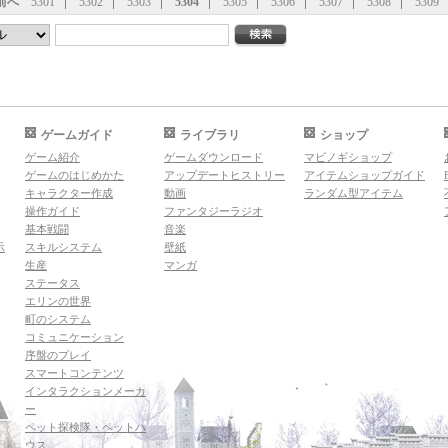
前へ
5301
5302
5303
5304
5305
5306
5307
5308
5309
ゲームガイド
ライブラリ
ショップ
ゲーム紹介
ゲームダウンロード
マビノギショップ
ゲームのはじめかた
アップデートヒストリー
アイテムショップガイド
キャラクター作成
動画
ランダム型アイテム
操作ガイド
ファンタジーラジオ
基本戦闘
音楽
示
スキルシステム
壁紙
生産
マンガ
ステータス
エリンの世界
町のシステム
コミュニケーション
序盤のプレイ
スマートコンテンツ
インタラクションメーカ
ー
ペット探検隊・ペットハ
ウス