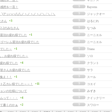
事]感想を一言！
キニアス
事]感想を一言！
Rayvens
∀゜)アッハハ八八ノヽノヽノヽノ＼ / ＼ / ＼
ジャックオー
+3
なさん
はるにれ
]2-2のみなさん
なつみ
+1
退治お疲れ様でした
ニーニエル
事]ゴーレム退治お疲れ様でした
ニーニエル
+1
でした～
Triana
ん，お疲れ様でした～
ソロ
+4
疲れ様でした
クラント
事]皆さんお疲れ様でした
サラ
+1
集え！！
スール
+11
ト乙カレ様でした～～！
コエイ
ョンの仕様について
みずき
+4
ムって・・・
クイックリー
+2
て書くのかぁ
スワロー