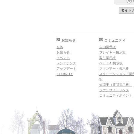
お知らせ
コミュニティ
全体
自由掲示板
お知らせ
プレイヤー掲示板
イベント
取引掲示板
メンテナンス
ペットAI掲示板
アップデート
ファンアート掲示板
ETERNITY
スクリーンショット掲
板
知識王（質問掲示板）
ファンサイトリンク
コミュニティポイント