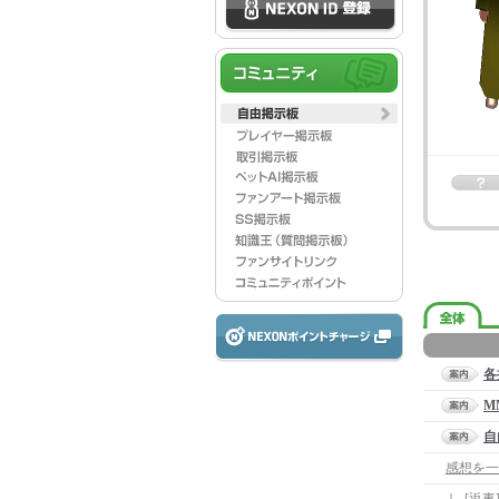
各
M
自
感想を一