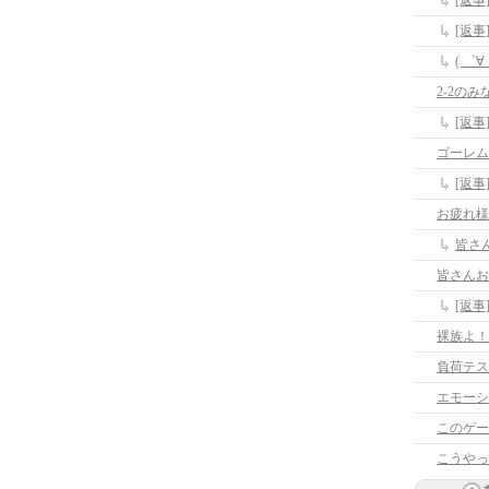
[返
[返
( ゜
2-2のみ
[返事
ゴーレム
[返
お疲れ様
皆さ
皆さんお
[返
裸族よ！
負荷テス
エモーシ
このゲー
こうやっ