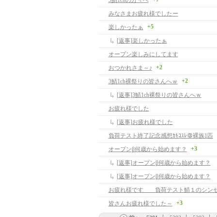
3鯖1chの方々へ
みなさまお疲れ様でしたー
+5
楽しかったぁ
[返事]楽しかったぁ
オープン楽しみにしてます
+2
おつかれさま～♪
+2
3鯖1ch裸祭りの皆さんへｗ
[返事]3鯖1ch裸祭りの皆さんへｗ
お疲れ様でした
[返事]お疲れ様でした
負荷テスト終了記念感想ｶｷｺｽﾚ＠裸族1匹
+3
オープンβ何歳から始めます？
[返事]オープンβ何歳から始めます？
[返事]オープンβ何歳から始めます？
お疲れ様です 負荷テスト鯖１のシン
+3
皆さんお疲れ様でした～