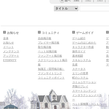
前へ
5301
5302
5303
お知らせ
コミュニティ
ゲームガイド
全体
自由掲示板
ゲーム紹介
ゲ
お知らせ
プレイヤー掲示板
ゲームのはじめかた
ア
イベント
取引掲示板
キャラクター作成
動
メンテナンス
ペットAI掲示板
操作ガイド
フ
アップデート
ファンアート掲示板
基本戦闘
音
ETERNITY
スクリーンショット掲示
スキルシステム
壁
板
生産
マ
知識王（質問掲示板）
ステータス
ファンサイトリンク
エリンの世界
コミュニティポイント
町のシステム
コミュニケーション
序盤のプレイ
スマートコンテンツ
インタラクションメーカ
ー
ペット探検隊・ペットハ
ウス