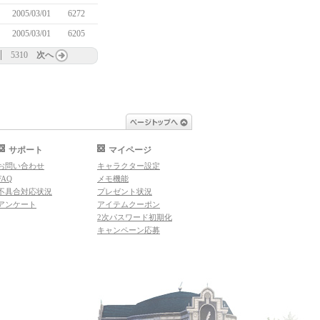
2005/03/01
6272
2005/03/01
6205
5310
次へ
ページトップへ
サポート
マイページ
お問い合わせ
キャラクター設定
FAQ
メモ機能
不具合対応状況
プレゼント状況
アンケート
アイテムクーポン
2次パスワード初期化
キャンペーン応募