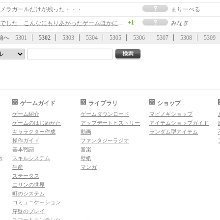
メラガールだけが残った・・・
まりーべる
+1
お疲れ様でした こんなにもりあがったゲームほかにないかも♪
みなぎ
前へ
5301
5302
5303
5304
5305
5306
5307
5308
5309
ゲームガイド
ライブラリ
ショップ
ゲーム紹介
ゲームダウンロード
マビノギショップ
ゲームのはじめかた
アップデートヒストリー
アイテムショップガイド
キャラクター作成
動画
ランダム型アイテム
操作ガイド
ファンタジーラジオ
基本戦闘
音楽
示
スキルシステム
壁紙
生産
マンガ
ステータス
エリンの世界
町のシステム
コミュニケーション
序盤のプレイ