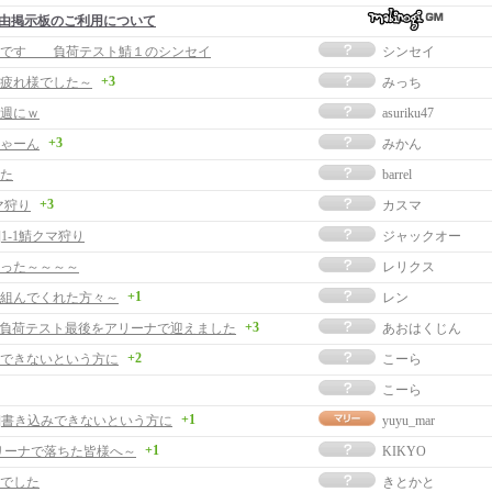
由掲示板のご利用について
様です 負荷テスト鯖１のシンセイ
シンセイ
+3
疲れ様でした～
みっち
週にｗ
asuriku47
+3
ゃーん
みかん
た
barrel
+3
マ狩り
カスマ
]1-1鯖クマ狩り
ジャックオー
った～～～～
レリクス
+1
組んでくれた方々～
レン
+3
hで負荷テスト最後をアリーナで迎えました
あおはくじん
+2
できないという方に
こーら
こーら
+1
事]書き込みできないという方に
yuyu_mar
+1
アリーナで落ちた皆様へ～
KIKYO
でした
きとかと