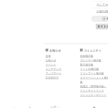
そしてカ
お知らせ
コミュニティ
全体
自由掲示板
お知らせ
プレイヤー掲示板
イベント
取引掲示板
メンテナンス
ペットAI掲示板
アップデート
ファンアート掲示板
ETERNITY
スクリーンショット掲
板
知識王（質問掲示板）
ファンサイトリンク
コミュニティポイント