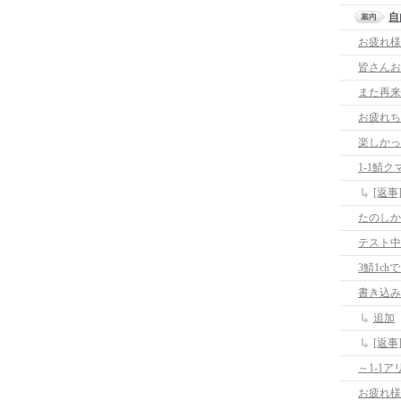
自
お疲れ
皆さんお
また再来
お疲れち
楽しかっ
1-1鯖ク
[返事
たのしか
テスト中
3鯖1c
書き込み
追加
[返
～1-1
お疲れ様