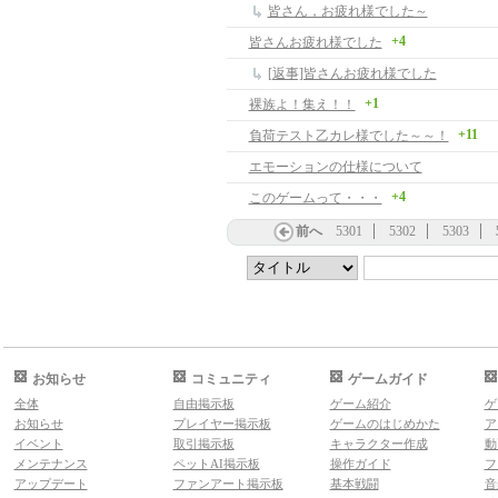
皆さん，お疲れ様でした～
+4
皆さんお疲れ様でした
[返事]皆さんお疲れ様でした
+1
裸族よ！集え！！
+11
負荷テスト乙カレ様でした～～！
エモーションの仕様について
+4
このゲームって・・・
前へ
5301
5302
5303
お知らせ
コミュニティ
ゲームガイド
全体
自由掲示板
ゲーム紹介
ゲ
お知らせ
プレイヤー掲示板
ゲームのはじめかた
ア
イベント
取引掲示板
キャラクター作成
動
メンテナンス
ペットAI掲示板
操作ガイド
フ
アップデート
ファンアート掲示板
基本戦闘
音