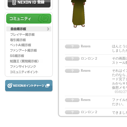
Renren
ほんとう
しました
ロンロン２
その画面
ストール
Renren
それはイ
たのなら
ード完了
ルからＨ
仮想メモ
05/02/27
Renren
ファイル
ださい。
ロンロン２
できまし