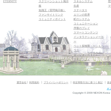
ETERNITY
スクリーンショット掲示
スキルシステム
壁
板
生産
マ
知識王（質問掲示板）
ステータス
ファンサイトリンク
エリンの世界
コミュニティポイント
町のシステム
コミュニケーション
序盤のプレイ
スマートコンテンツ
インタラクションメーカ
ー
ペット探検隊・ペットハ
ウス
ダンジョンガイド
マギグラフィ
運営会社
利用規約
プライバシーポリシー
特定商取引法に基づく表記
資
オ
Copyright © 2009 NEXON Korea Co