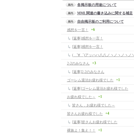
各掲示板の用途について
MML関連の書き込みに関する補足
自由掲示板のご利用について
+6
感想を一言！
[返事]感想を一言！
[返事]感想を一言！
( ゜∀゜)アッハハ八八ノヽノヽノヽノ＼ /
+3
2-2のみなさん
[返事]2-2のみなさん
+1
ゴーレム退治お疲れ様でした
[返事]ゴーレム退治お疲れ様でした
+1
お疲れ様でした～
皆さん，お疲れ様でした～
+4
皆さんお疲れ様でした
[返事]皆さんお疲れ様でした
+1
裸族よ！集え！！