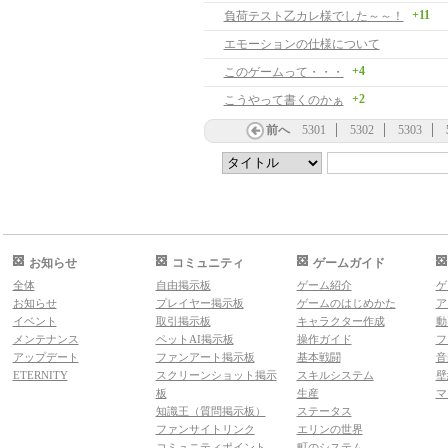
+11
負荷テスト乙カレ様でした～～！
エモーションの仕様について
+4
このゲームって・・・
+2
こうやって書くのかぁ
前へ
5301
5302
5303
お知らせ
コミュニティ
ゲームガイド
全体
自由掲示板
ゲーム紹介
ゲ
お知らせ
プレイヤー掲示板
ゲームのはじめかた
ア
イベント
取引掲示板
キャラクター作成
動
メンテナンス
ペットAI掲示板
操作ガイド
フ
アップデート
ファンアート掲示板
基本戦闘
音
ETERNITY
スクリーンショット掲示
スキルシステム
壁
板
生産
マ
知識王（質問掲示板）
ステータス
ファンサイトリンク
エリンの世界
コミュニティポイント
町のシステム