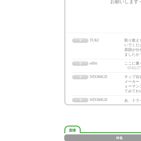
お願いします
TUKI
取り敢え
いでくだ
原因が分
ましたか
eiffei
ここに書
05/02/27
WD360GD
チップ自
メーカー
ォーマン
てみてわ
WD360GD
あ、ドライ