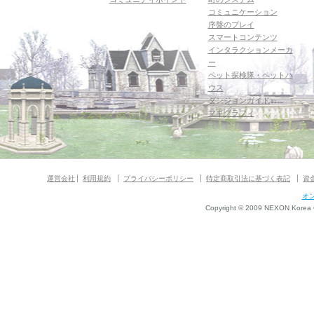
コミュニケーション
序盤のプレイ
スマートコンテンツ
インタラクションメーカ
ー
ペット探検隊・ペットハ
ウス
ダンジョンガイド
マギグラフィ
運営会社
利用規約
プライバシーポリシー
特定商取引法に基づく表記
資
オ
Copyright © 2009 NEXON Korea Co