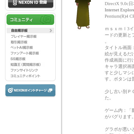
DirectX 9.0
Internet Ex
Pentium(R)4
ｍｓｘｍｌ3
ードの更新と
。
タイトル画面
絵が見えるだ
作成画面に行
キャラ選択画
すと少しマシ
す。ボタンは
少し古い別Ｐ
た。
ゲーム内：「
がバグります
グラボが悪い