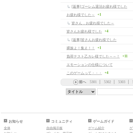
[返事]ゴーレム退治お疲れ様でした
+1
お疲れ様でした～
皆さん，お疲れ様でした～
+4
皆さんお疲れ様でした
[返事]皆さんお疲れ様でした
+1
裸族よ！集え！！
+11
負荷テスト乙カレ様でした～～！
エモーションの仕様について
+4
このゲームって・・・
前へ
5301
5302
5303
お知らせ
コミュニティ
ゲームガイド
全体
自由掲示板
ゲーム紹介
ゲ