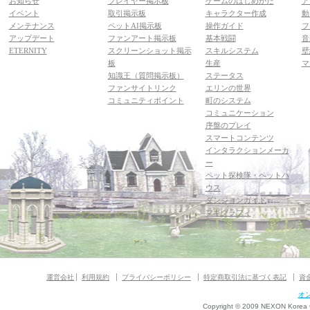
お知らせ
プレイヤー掲示板
ゲームのはじめかた
ア
イベント
取引掲示板
キャラクター作成
動
メンテナンス
ペットAI掲示板
操作ガイド
フ
アップデート
ファンアート掲示板
基本戦闘
音
ETERNITY
スクリーンショット掲示
スキルシステム
壁
板
生産
マ
知識王（質問掲示板）
ステータス
ファンサイトリンク
エリンの世界
コミュニティポイント
町のシステム
コミュニケーション
序盤のプレイ
スマートコンテンツ
インタラクションメーカ
ー
ペット探検隊・ペットハ
ウス
ダンジョンガイド
マギグラフィ
運営会社
利用規約
プライバシーポリシー
特定商取引法に基づく表記
資
オ
Copyright © 2009 NEXON Korea Co