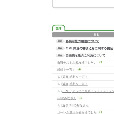
各掲示板の用途について
MML関連の書き込みに関する補足
自由掲示板のご利用について
+3
負荷テストお疲れ様でした。
+6
感想を一言！
[返事]感想を一言！
[返事]感想を一言！
( ゜∀゜)アッハハ八八ノヽノヽノヽノ＼ /
+3
2-2のみなさん
[返事]2-2のみなさん
+1
ゴーレム退治お疲れ様でした