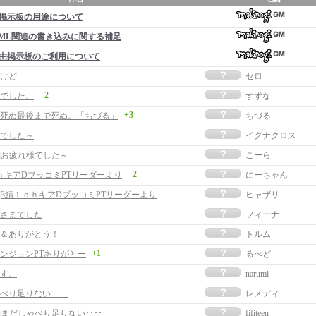
掲示板の用途について
ML関連の書き込みに関する補足
由掲示板のご利用について
けど
セロ
+2
でした。
すずな
+3
死ぬ最後まで死ぬ。「ちづる」
ちづる
でした～
イグナクロス
事]お疲れ様でした～
こーら
+2
ｈキアDブッコミPTリーダーより
にーちゃん
事]3鯖１ｃｈキアDブッコミPTリーダーより
ヒャザリ
さまでした
フィーナ
＆ありがとう！
トルム
+1
ンジョンPTありがとー
るべど
す。
narumi
べり足りない････
レメディ
]まだしゃべり足りない････
fifiteen