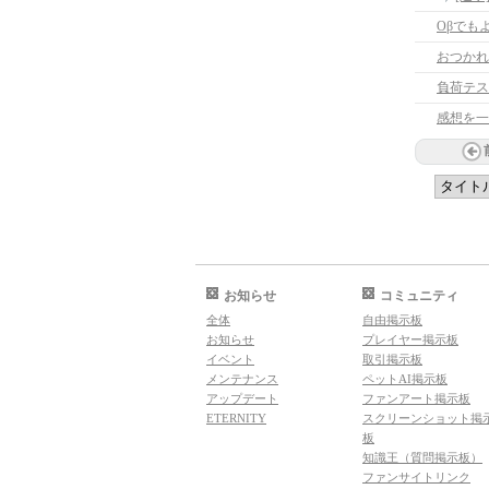
Oβでも
おつかれ
負荷テス
感想を一
お知らせ
コミュニティ
全体
自由掲示板
お知らせ
プレイヤー掲示板
イベント
取引掲示板
メンテナンス
ペットAI掲示板
アップデート
ファンアート掲示板
ETERNITY
スクリーンショット掲
板
知識王（質問掲示板）
ファンサイトリンク