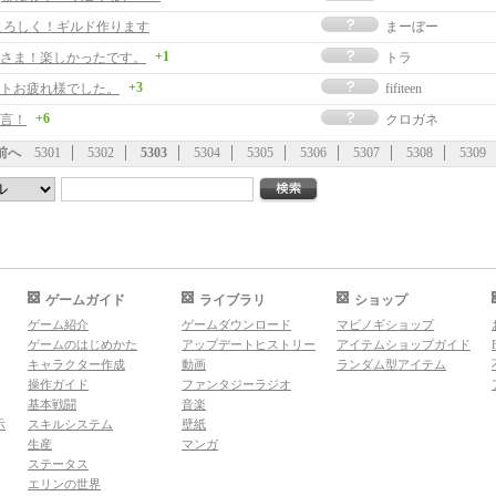
よろしく！ギルド作ります
まーぼー
+1
さま！楽しかったです。
トラ
+3
トお疲れ様でした。
fifiteen
+6
言！
クロガネ
前へ
5301
5302
5303
5304
5305
5306
5307
5308
5309
ゲームガイド
ライブラリ
ショップ
ゲーム紹介
ゲームダウンロード
マビノギショップ
ゲームのはじめかた
アップデートヒストリー
アイテムショップガイド
キャラクター作成
動画
ランダム型アイテム
操作ガイド
ファンタジーラジオ
基本戦闘
音楽
示
スキルシステム
壁紙
生産
マンガ
ステータス
エリンの世界