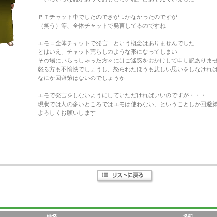
ＰＴチャット中でしたのできがつかなかったのですが
（笑う）等、全体チャットで発言してるのですね
エモ＝全体チャットで発言 という概念はありませんでした
とはいえ、チャット荒らしのような形になってしまい
その場にいらっしゃった方々にはご迷惑をおかけして申し訳ありま
怒る方も不愉快でしょうし、怒られたほうも悲しい思いをしなけれ
なにか回避策はないのでしょうか
エモで発言をしないようにしていただければいいのですが・・・
現状では人の多いところではエモは使わない、ということしか回避
よろしくお願いします