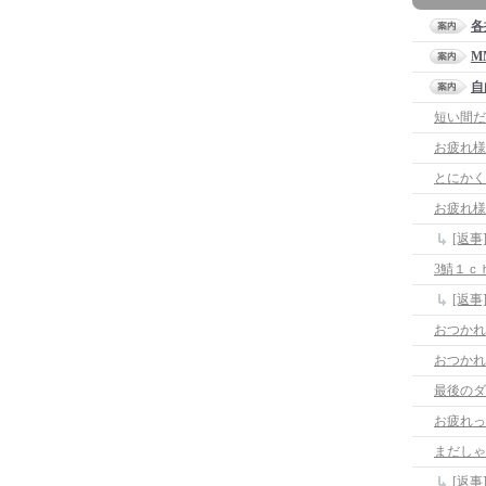
各
M
自
短い間だ
お疲れ様
とにかく
お疲れ様
[返
3鯖１ｃ
[返
おつかれ
おつかれ
最後のダ
お疲れっ
まだしゃ
[返事