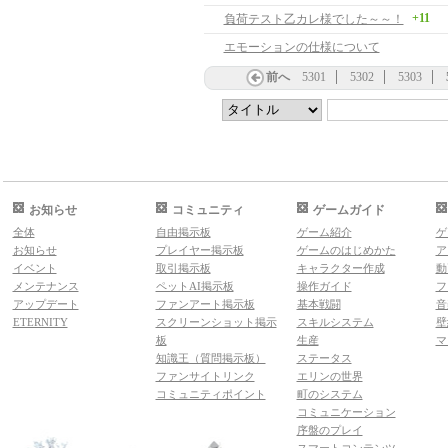
+11
負荷テスト乙カレ様でした～～！
エモーションの仕様について
前へ
5301
5302
5303
お知らせ
コミュニティ
ゲームガイド
全体
自由掲示板
ゲーム紹介
ゲ
お知らせ
プレイヤー掲示板
ゲームのはじめかた
ア
イベント
取引掲示板
キャラクター作成
動
メンテナンス
ペットAI掲示板
操作ガイド
フ
アップデート
ファンアート掲示板
基本戦闘
音
ETERNITY
スクリーンショット掲示
スキルシステム
壁
板
生産
マ
知識王（質問掲示板）
ステータス
ファンサイトリンク
エリンの世界
コミュニティポイント
町のシステム
コミュニケーション
序盤のプレイ