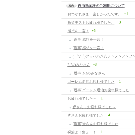
自由掲示板のご利用について
+1
おつかれさま！楽しかったです。
+3
負荷テストお疲れ様でした。
+6
感想を一言！
[返事]感想を一言！
[返事]感想を一言！
( ゜∀゜)アッハハ八八ノヽノヽノヽノ＼ /
+3
2-2のみなさん
[返事]2-2のみなさん
+1
ゴーレム退治お疲れ様でした
[返事]ゴーレム退治お疲れ様でした
+1
お疲れ様でした～
皆さん，お疲れ様でした～
+4
皆さんお疲れ様でした
[返事]皆さんお疲れ様でした
+1
裸族よ！集え！！