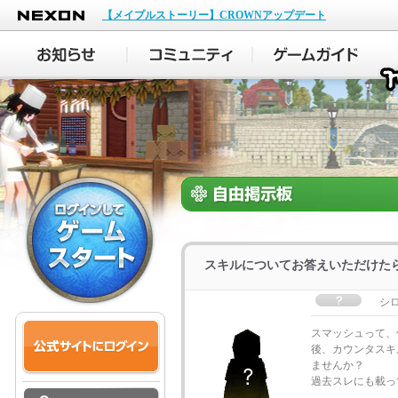
NEXON
【メイプルストーリー】CROWNアップデート
スキルについてお答えいただけた
シ
スマッシュって、何
後、カウンタスキ
ませんか？
過去スレにも載っ