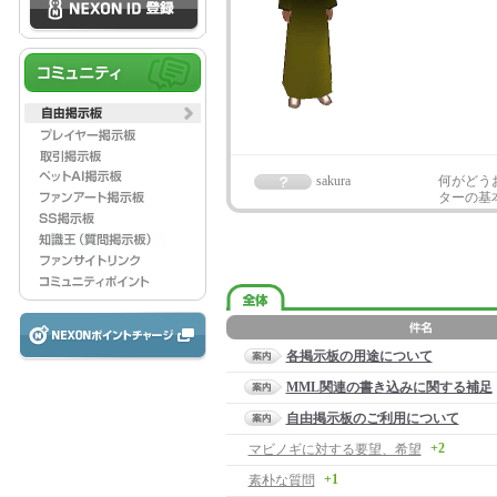
sakura
何がどう
ターの基
各掲示板の用途について
MML関連の書き込みに関する補足
自由掲示板のご利用について
+2
マビノギに対する要望、希望
+1
素朴な質問