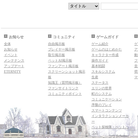
お知らせ
コミュニティ
ゲームガイド
全体
自由掲示板
ゲーム紹介
ゲ
お知らせ
プレイヤー掲示板
ゲームのはじめかた
ア
イベント
取引掲示板
キャラクター作成
動
メンテナンス
ペットAI掲示板
操作ガイド
フ
アップデート
ファンアート掲示板
基本戦闘
音
ETERNITY
スクリーンショット掲示
スキルシステム
壁
板
生産
マ
知識王（質問掲示板）
ステータス
ファンサイトリンク
エリンの世界
コミュニティポイント
町のシステム
コミュニケーション
序盤のプレイ
スマートコンテンツ
インタラクションメーカ
ー
ペット探検隊・ペットハ
ウス