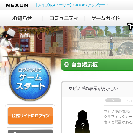
NEXON
【メイプルストーリー】CROWNアップデート
マビノギの表示がおかしい
シ
マビノギの表示が
グラフィックカードはS3 
色々と問題がある