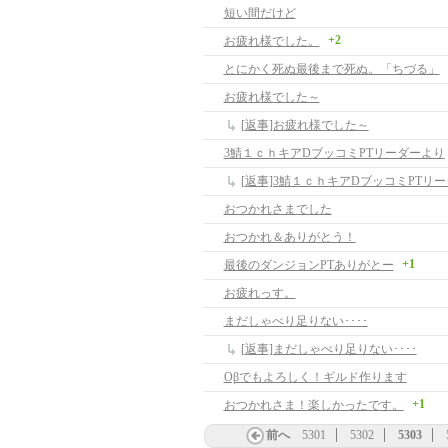
短い間だけど
+2
お疲れ様でした。
とにかく死ぬ最後まで死ぬ。「ちづる」
お疲れ様でした～
[返事]お疲れ様でした～
3鯖１ｃｈキアDブッコミPTリーダーより
[返事]3鯖１ｃｈキアDブッコミPTリ
おつかれさまでした
おつかれ＆ありがとう！
+1
最後のダンジョンPTありがとー
お疲れっす。
まだしゃべり足りない････
[返事]まだしゃべり足りない････
Oβでもよろしく！ギルド作ります
+1
おつかれさま！楽しかったです。
前へ
5301
5302
5303