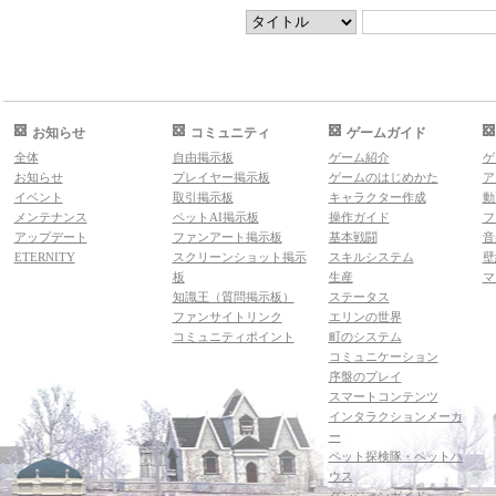
お知らせ
コミュニティ
ゲームガイド
全体
自由掲示板
ゲーム紹介
ゲ
お知らせ
プレイヤー掲示板
ゲームのはじめかた
ア
イベント
取引掲示板
キャラクター作成
動
メンテナンス
ペットAI掲示板
操作ガイド
フ
アップデート
ファンアート掲示板
基本戦闘
音
ETERNITY
スクリーンショット掲示
スキルシステム
壁
板
生産
マ
知識王（質問掲示板）
ステータス
ファンサイトリンク
エリンの世界
コミュニティポイント
町のシステム
コミュニケーション
序盤のプレイ
スマートコンテンツ
インタラクションメーカ
ー
ペット探検隊・ペットハ
ウス