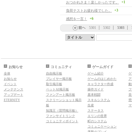
+1
おつかれさま！楽しかったです。
+3
負荷テストお疲れ様でした。
+6
感想を一言！
前へ
5301
5302
5303
お知らせ
コミュニティ
ゲームガイド
全体
自由掲示板
ゲーム紹介
ゲ
お知らせ
プレイヤー掲示板
ゲームのはじめかた
ア
イベント
取引掲示板
キャラクター作成
動
メンテナンス
ペットAI掲示板
操作ガイド
フ
アップデート
ファンアート掲示板
基本戦闘
音
ETERNITY
スクリーンショット掲示
スキルシステム
壁
板
生産
マ
知識王（質問掲示板）
ステータス
ファンサイトリンク
エリンの世界
コミュニティポイント
町のシステム
コミュニケーション
序盤のプレイ