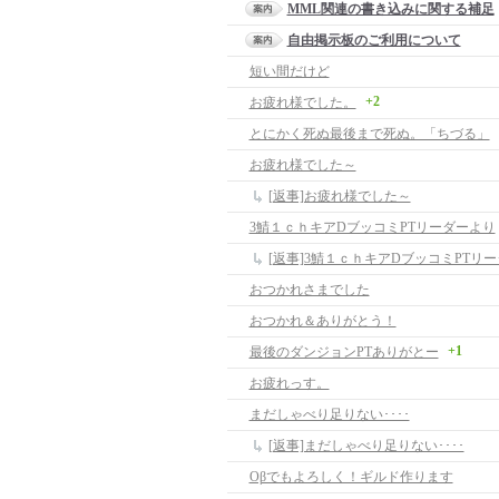
MML関連の書き込みに関する補足
自由掲示板のご利用について
短い間だけど
+2
お疲れ様でした。
とにかく死ぬ最後まで死ぬ。「ちづる」
お疲れ様でした～
[返事]お疲れ様でした～
3鯖１ｃｈキアDブッコミPTリーダーより
[返事]3鯖１ｃｈキアDブッコミPTリ
おつかれさまでした
おつかれ＆ありがとう！
+1
最後のダンジョンPTありがとー
お疲れっす。
まだしゃべり足りない････
[返事]まだしゃべり足りない････
Oβでもよろしく！ギルド作ります