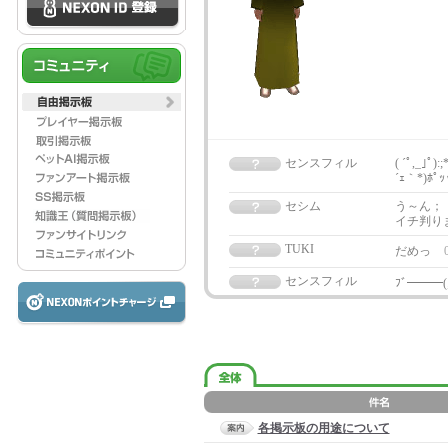
センスフィル
( ´ﾟ,_｣
´ｪ｀*)ﾎﾟ
セシム
う～ん；
イチ判り
TUKI
だめっ
センスフィル
ﾌﾞ━━━(;.;
各掲示板の用途について