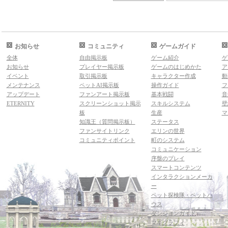
お知らせ
コミュニティ
ゲームガイド
全体
自由掲示板
ゲーム紹介
ゲ
お知らせ
プレイヤー掲示板
ゲームのはじめかた
ア
イベント
取引掲示板
キャラクター作成
動
メンテナンス
ペットAI掲示板
操作ガイド
フ
アップデート
ファンアート掲示板
基本戦闘
音
ETERNITY
スクリーンショット掲示
スキルシステム
壁
板
生産
マ
知識王（質問掲示板）
ステータス
ファンサイトリンク
エリンの世界
コミュニティポイント
町のシステム
コミュニケーション
序盤のプレイ
スマートコンテンツ
インタラクションメーカ
ー
ペット探検隊・ペットハ
ウス
ダンジョンガイド
マギグラフィ