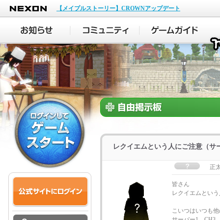
NEXON
【メイプルストーリー】CROWNアップデート
レクイエムという人にご注意（サー
正
皆さん
レクイエムという
こいつはいつも他
サーバー1 CH3