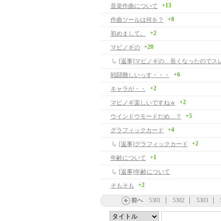
+13
音楽作曲について
+8
作曲ツールは何を？
+2
初めまして。
+20
マビノギの
[返事]マビノギの…長くなったのでス
+6
戦闘難しいっす・・・
+2
キャラが・・
+2
マビノギ楽しいですねｗ
+5
ウインドウモードだめ…？
+4
グラフィックカード
+2
[返事]グラフィックカード
+1
年齢について
[返事]年齢について
+2
そもそも
前へ
5301
5302
5303