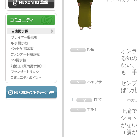
Folie
オン
る気
ない
も一
ハヤブサ
センプ
ば1万
TUKI
中古
TUKI
正論で
ショッ
がな
（親が