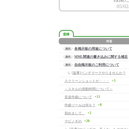
05/02
各掲示板の用途について
MML関連の書き込みに関する補足
自由掲示板のご利用について
[返事]ベンチマークやりませんか？
+3
スクリーンショットが・・・
～スキルの発動時間について～
+13
音楽作曲について
+8
作曲ツールは何を？
+2
初めまして。
+20
マビノギの