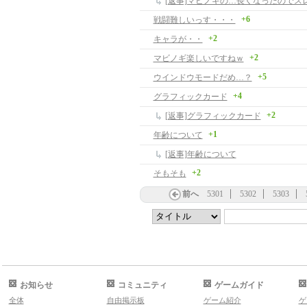
[返事]マビノギの…長くなったのでス
+6
戦闘難しいっす・・・
+2
キャラが・・
+2
マビノギ楽しいですねｗ
+5
ウインドウモードだめ…？
+4
グラフィックカード
+2
[返事]グラフィックカード
+1
年齢について
[返事]年齢について
+2
そもそも
前へ
5301
5302
5303
お知らせ
コミュニティ
ゲームガイド
全体
自由掲示板
ゲーム紹介
ゲ