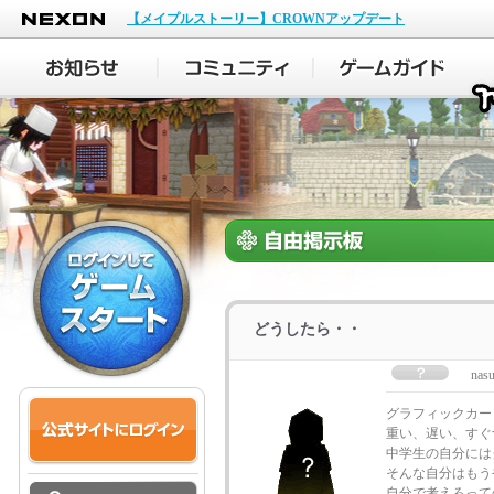
NEXON
【メイプルストーリー】CROWNアップデート
どうしたら・・
nas
グラフィックカー
重い、遅い、すぐ
中学生の自分には
そんな自分はもう
自分で考えろって