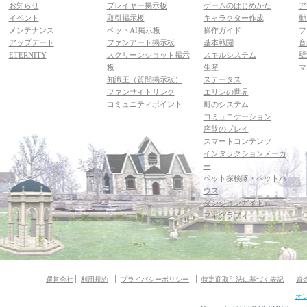
お知らせ
プレイヤー掲示板
ゲームのはじめかた
ア
イベント
取引掲示板
キャラクター作成
動
メンテナンス
ペットAI掲示板
操作ガイド
フ
アップデート
ファンアート掲示板
基本戦闘
音
ETERNITY
スクリーンショット掲示
スキルシステム
壁
板
生産
マ
知識王（質問掲示板）
ステータス
ファンサイトリンク
エリンの世界
コミュニティポイント
町のシステム
コミュニケーション
序盤のプレイ
スマートコンテンツ
インタラクションメーカ
ー
ペット探検隊・ペットハ
ウス
ダンジョンガイド
マギグラフィ
運営会社
利用規約
プライバシーポリシー
特定商取引法に基づく表記
資
オ