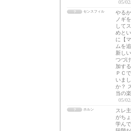
05/02
センスフィル
やるか
ノギ
して
めとい
に【
ムを
新し
つづけ
加する
ＰＣで
いま
か？ 
当の
05/02
ホルン
スレ主
がちょ
学んで
段階だ