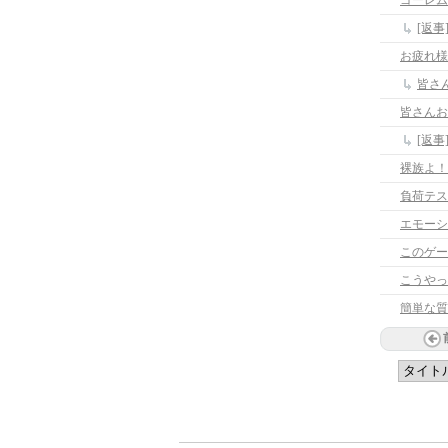
ゴーレム
[返
お疲れ様
皆さ
皆さんお
[返
裸族よ！
負荷テス
エモーシ
このゲー
こうやっ
簡単な質