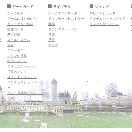
ゲームガイド
ライブラリ
ショップ
ゲーム紹介
ゲームダウンロード
マビノギショップ
ゲームのはじめかた
アップデートヒストリー
アイテムショップガイド
キャラクター作成
動画
ランダム型アイテム
操作ガイド
ファンタジーラジオ
基本戦闘
音楽
示
スキルシステム
壁紙
生産
マンガ
ステータス
エリンの世界
町のシステム
コミュニケーション
序盤のプレイ
スマートコンテンツ
インタラクションメーカ
ー
ペット探検隊・ペットハ
ウス
ダンジョンガイド
マギグラフィ