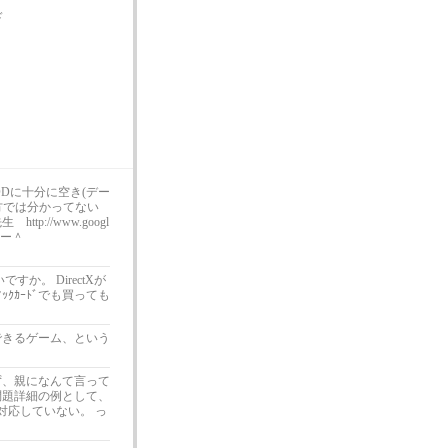
ド
Dに十分に空き(デー
方では分かってない
://www.googl
＾ー＾
すか。 DirectXが
ｯｸｶｰﾄﾞでも買っても
できるゲーム、という
ず、親になんて言って
問題詳細の例として、
X9に対応していない。 っ