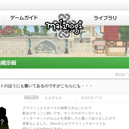
マビノギ
ホーム
>
トのほうにも書いてあるのですがこちらにも・・・
ミステリス
05/02/26 17:51
グラフィックスカードが保障できないとかで
動きがすっごく鈍いです。すべてのダウンロードと
インターネットのなんかを更新しろと書いてありましたので
更新もしました。DirectXとかグラフィックカードとか
何のことだかわかりません；；