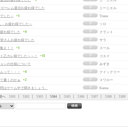
退治お疲れ様でした
ニーニエル
事]ゴーレム退治お疲れ様でした
ニーニエル
+1
でした～
Triana
ん，お疲れ様でした～
ソロ
+4
疲れ様でした
クラント
事]皆さんお疲れ様でした
サラ
+1
集え！！
スール
+11
ト乙カレ様でした～～！
コエイ
ョンの仕様について
みずき
+4
ムって・・・
クイックリー
+2
て書くのかぁ
スワロー
問はゲーム中で聞きましょう。
Kanna
前へ
5301
5302
5303
5304
5305
5306
5307
5308
5309