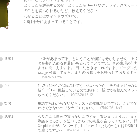
どうしたら解決するのか、どうしたらDirectXやグラフィックスカー
のことを調べられるかなど、教えてください。
わかることはウィンドウズXPで、
GBは十分にあまっていることです。
TUKI
「GBがあまってる」ということが僕には分かりません。 HD
タを書き込める容量)があるってことですね。その表現の仕
ように聞こえますよ。 困ったときはこれですよ、グーグル先生 http
e.co.jp/ 検索してから、またのお越しをお待ちしております
05/02/26 17:57
らり
ｸﾞﾗﾌｨｯｸｶｰﾄﾞが保障されてないんだったら、そのままじゃないで
新ﾊﾞｰｼﾞｮﾝに更新しているのであれば、親にでも頼んで ｸﾞﾗﾌｨ
らってください。
05/02/26 18:42
なお
用語すらわからないならテストの意味無いですね。 ただで
わけではないのでやめてください。
05/02/26 18:47
TUKI
らりさんは自分で買わないんですか、買いましょうよ。 ま
承諾させるか、を述べてからその意見を言ってください。 
Graphicchipがオンボード、Geforce3.4（たしか4も）はD
て感じですか？
05/02/26 18:52