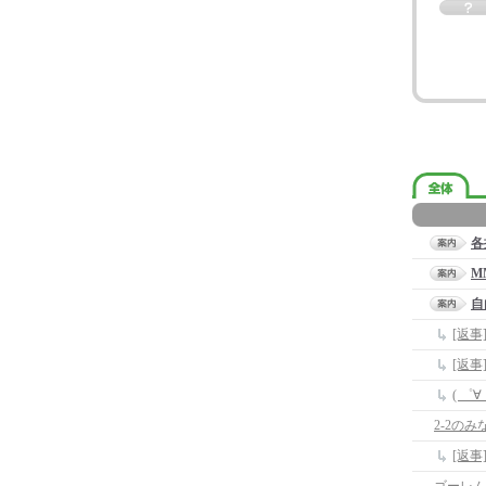
各
M
自
[返
[返
( ゜
2-2のみ
[返事