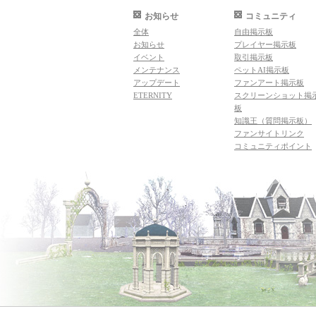
お知らせ
コミュニティ
全体
自由掲示板
お知らせ
プレイヤー掲示板
イベント
取引掲示板
メンテナンス
ペットAI掲示板
アップデート
ファンアート掲示板
ETERNITY
スクリーンショット掲
板
知識王（質問掲示板）
ファンサイトリンク
コミュニティポイント