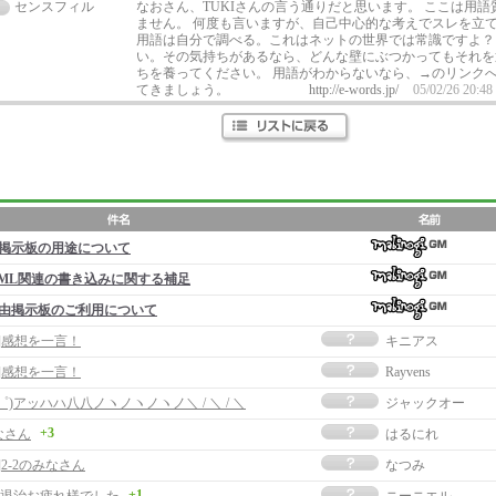
センスフィル
なおさん、TUKIさんの言う通りだと思います。 ここは用
ません。 何度も言いますが、自己中心的な考えでスレを立
用語は自分で調べる。これはネットの世界では常識ですよ？
い。その気持ちがあるなら、どんな壁にぶつかってもそれを
ちを養ってください。 用語がわからないなら、→のリンク
てきましょう。 http://e-words.jp/
05/02/26 20:48
掲示板の用途について
ML関連の書き込みに関する補足
由掲示板のご利用について
事]感想を一言！
キニアス
事]感想を一言！
Rayvens
∀゜)アッハハ八八ノヽノヽノヽノ＼ / ＼ / ＼
ジャックオー
+3
なさん
はるにれ
]2-2のみなさん
なつみ
+1