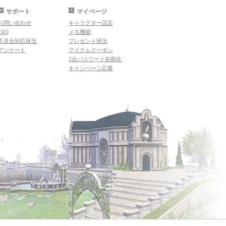
サポート
マイページ
お問い合わせ
キャラクター設定
FAQ
メモ機能
不具合対応状況
プレゼント状況
アンケート
アイテムクーポン
2次パスワード初期化
キャンペーン応募