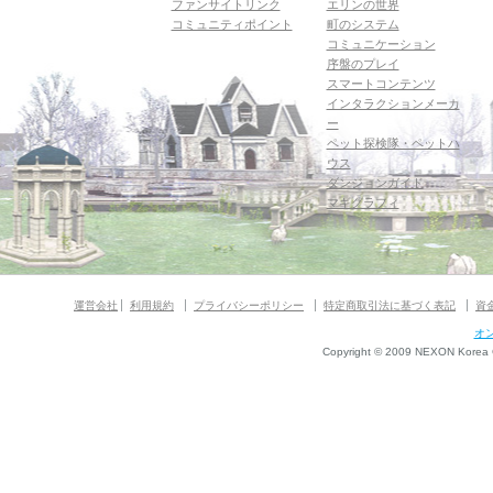
ファンサイトリンク
エリンの世界
コミュニティポイント
町のシステム
コミュニケーション
序盤のプレイ
スマートコンテンツ
インタラクションメーカ
ー
ペット探検隊・ペットハ
ウス
ダンジョンガイド
マギグラフィ
運営会社
利用規約
プライバシーポリシー
特定商取引法に基づく表記
資
オ
Copyright © 2009 NEXON Korea Co