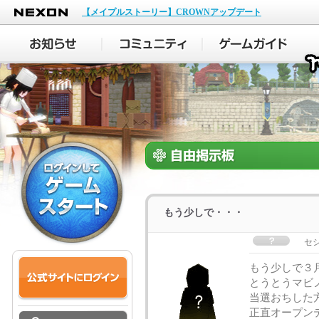
NEXON
【メイプルストーリー】CROWNアップデート
もう少しで・・・
セ
もう少しで３
とうとうマビ
当選おちした
正直オープン