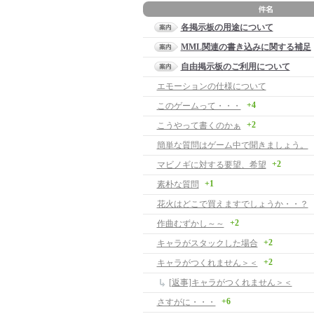
各掲示板の用途について
MML関連の書き込みに関する補足
自由掲示板のご利用について
エモーションの仕様について
+4
このゲームって・・・
+2
こうやって書くのかぁ
簡単な質問はゲーム中で聞きましょう。
+2
マビノギに対する要望、希望
+1
素朴な質問
花火はどこで買えますでしょうか・・？
+2
作曲むずかし～～
+2
キャラがスタックした場合
+2
キャラがつくれません＞＜
[返事]キャラがつくれません＞＜
+6
さすがに・・・