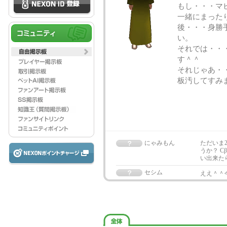
もし・・・マビ
一緒にまった
後・・・身勝
い。
それでは・・
す＾＾
それじゃあ・
板汚してすみ
にゃみもん
ただいま
うか？ 
い出来た
セシム
ええ＾＾