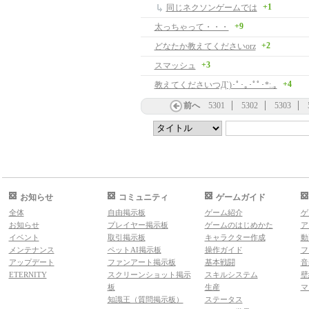
+1
同じネクソンゲームでは
+9
太っちゃって・・・
+2
どなたか教えてくださいorz
+3
スマッシュ
+4
教えてくださいつД`)･ﾟ･｡･ﾟﾟ･*:.｡
前へ
5301
5302
5303
お知らせ
コミュニティ
ゲームガイド
全体
自由掲示板
ゲーム紹介
ゲ
お知らせ
プレイヤー掲示板
ゲームのはじめかた
ア
イベント
取引掲示板
キャラクター作成
動
メンテナンス
ペットAI掲示板
操作ガイド
フ
アップデート
ファンアート掲示板
基本戦闘
音
ETERNITY
スクリーンショット掲示
スキルシステム
壁
板
生産
マ
知識王（質問掲示板）
ステータス