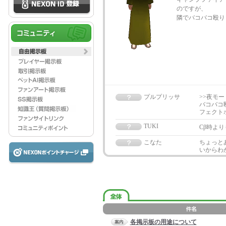
のですが、
隣でバコバコ殴り
プルプリッサ
>>夜モ
バコバコ
フェクト
TUKI
Cβ時よ
こなた
ちょっと
いからわ
各掲示板の用途について