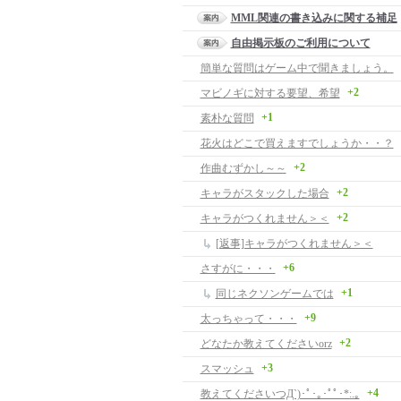
MML関連の書き込みに関する補足
自由掲示板のご利用について
簡単な質問はゲーム中で聞きましょう。
+2
マビノギに対する要望、希望
+1
素朴な質問
花火はどこで買えますでしょうか・・？
+2
作曲むずかし～～
+2
キャラがスタックした場合
+2
キャラがつくれません＞＜
[返事]キャラがつくれません＞＜
+6
さすがに・・・
+1
同じネクソンゲームでは
+9
太っちゃって・・・
+2
どなたか教えてくださいorz
+3
スマッシュ
+4
教えてくださいつД`)･ﾟ･｡･ﾟﾟ･*:.｡