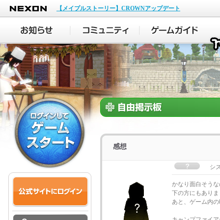
NEXON
【メイプルストーリー】CROWNアップデート
感想
シ
かなり面白そうな
下の方にもありま
あと、ゲーム内の
キャンプファイア