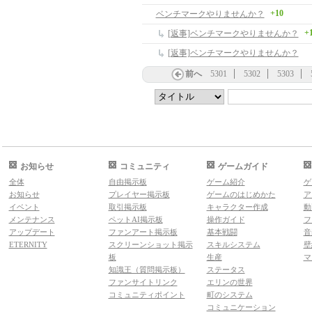
+10
ベンチマークやりませんか？
+
[返事]ベンチマークやりませんか？
[返事]ベンチマークやりませんか？
前へ
5301
5302
5303
お知らせ
コミュニティ
ゲームガイド
全体
自由掲示板
ゲーム紹介
ゲ
お知らせ
プレイヤー掲示板
ゲームのはじめかた
ア
イベント
取引掲示板
キャラクター作成
動
メンテナンス
ペットAI掲示板
操作ガイド
フ
アップデート
ファンアート掲示板
基本戦闘
音
ETERNITY
スクリーンショット掲示
スキルシステム
壁
板
生産
マ
知識王（質問掲示板）
ステータス
ファンサイトリンク
エリンの世界
コミュニティポイント
町のシステム
コミュニケーション