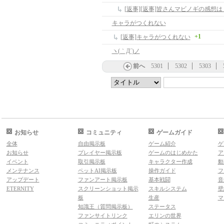
[返事][返事]皆さんマビノギの感想は
キャラがつくれない
+1
[返事]キャラがつくれない
ヽ(｀Д´)ノ
前へ
5301
5302
5303
お知らせ
コミュニティ
ゲームガイド
全体
自由掲示板
ゲーム紹介
ゲ
お知らせ
プレイヤー掲示板
ゲームのはじめかた
ア
イベント
取引掲示板
キャラクター作成
動
メンテナンス
ペットAI掲示板
操作ガイド
フ
アップデート
ファンアート掲示板
基本戦闘
音
ETERNITY
スクリーンショット掲示
スキルシステム
壁
板
生産
マ
知識王（質問掲示板）
ステータス
ファンサイトリンク
エリンの世界