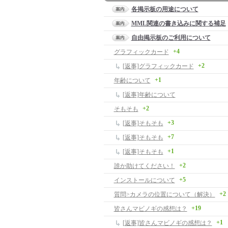
各掲示板の用途について
MML関連の書き込みに関する補足
自由掲示板のご利用について
+4
グラフィックカード
+2
[返事]グラフィックカード
+1
年齢について
[返事]年齢について
+2
そもそも
+3
[返事]そもそも
+7
[返事]そもそも
+1
[返事]そもそも
+2
誰か助けてください！
+5
インストールについて
+2
質問>カメラの位置について（解決）
+19
皆さんマビノギの感想は？
+1
[返事]皆さんマビノギの感想は？