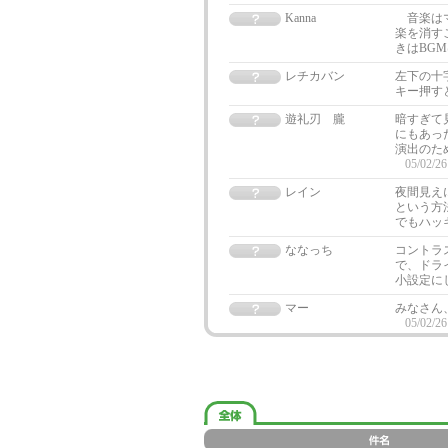
Kanna
音楽はマ
楽を消す
きはBG
レチカバン
左下の十
キー押す
遊礼刃 朧
暗すぎて
にもあっ
演出のた
05/02/26
レイン
夜間見え
という方
でもハッ
ななっち
コントラ
で、ドラ
小設定に
マー
みなさん
05/02/26