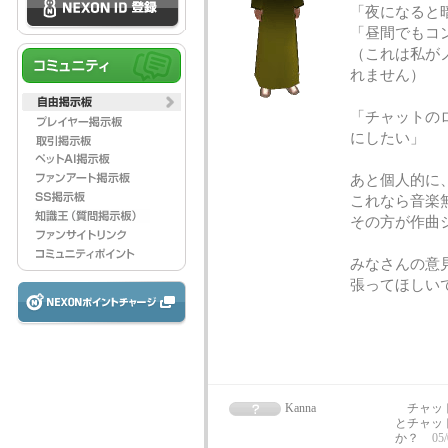
「夜になると
「昼間でもコ
（これは私が
れません）
「チャットの
にしたい」
あと個人的に
これなら音楽
その方が作曲
みなさんの意
張ってほしい
Kanna
チャット
とチャッ
か？
05/