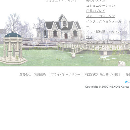
コミュニティポイント
町のシステム
コミュニケーション
序盤のプレイ
スマートコンテンツ
インタラクションメーカ
ー
ペット探検隊・ペットハ
ウス
ダンジョンガイド
マギグラフィ
運営会社
利用規約
プライバシーポリシー
特定商取引法に基づく表記
資
オ
Copyright © 2009 NEXON Korea Co