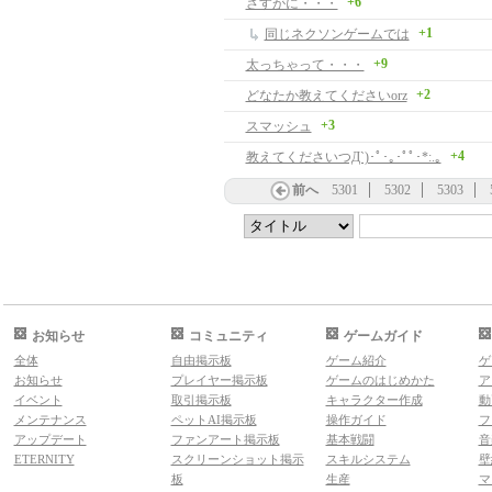
+6
さすがに・・・
+1
同じネクソンゲームでは
+9
太っちゃって・・・
+2
どなたか教えてくださいorz
+3
スマッシュ
+4
教えてくださいつД`)･ﾟ･｡･ﾟﾟ･*:.｡
前へ
5301
5302
5303
お知らせ
コミュニティ
ゲームガイド
全体
自由掲示板
ゲーム紹介
ゲ
お知らせ
プレイヤー掲示板
ゲームのはじめかた
ア
イベント
取引掲示板
キャラクター作成
動
メンテナンス
ペットAI掲示板
操作ガイド
フ
アップデート
ファンアート掲示板
基本戦闘
音
ETERNITY
スクリーンショット掲示
スキルシステム
壁
板
生産
マ