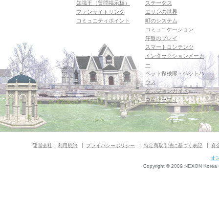
知識王（質問掲示板）
ステータス
ファンサイトリンク
エリンの世界
コミュニティポイント
町のシステム
コミュニケーション
序盤のプレイ
スマートコンテンツ
インタラクションメーカ
ー
ペット探検隊・ペットハ
ウス
ダンジョンガイド
マギグラフィ
運営会社
利用規約
プライバシーポリシー
特定商取引法に基づく表記
資
オ
Copyright © 2009 NEXON Korea Co