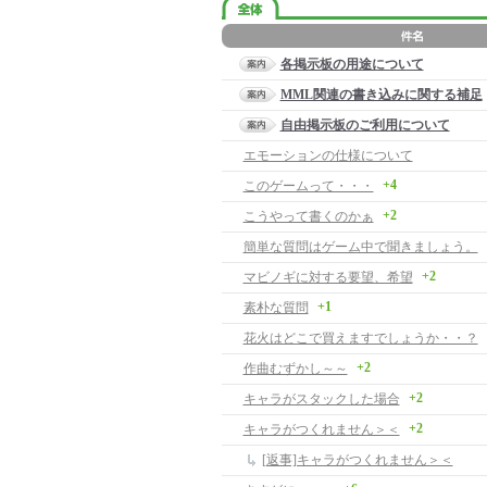
各掲示板の用途について
MML関連の書き込みに関する補足
自由掲示板のご利用について
エモーションの仕様について
+4
このゲームって・・・
+2
こうやって書くのかぁ
簡単な質問はゲーム中で聞きましょう。
+2
マビノギに対する要望、希望
+1
素朴な質問
花火はどこで買えますでしょうか・・？
+2
作曲むずかし～～
+2
キャラがスタックした場合
+2
キャラがつくれません＞＜
[返事]キャラがつくれません＞＜