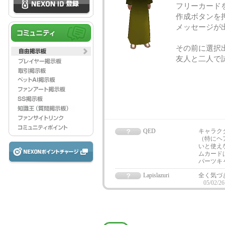
フリーカード
作成ボタンを
メッセージが
その前に選択
友人と二人で
QED
キャラク
（特にヘ
いと使え
ムカード
パーツキ
Lapislazuri
全く気づ
05/02/26