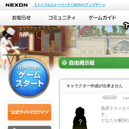
NEXON
【メイプルストーリー】CROWNアップデート
キャラクター作成が出来ません
Lapi
負荷テストか
す。
どなたか解決