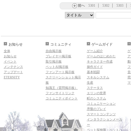
前へ
5301
5302
5303
お知らせ
コミュニティ
ゲームガイド
全体
自由掲示板
ゲーム紹介
ゲ
お知らせ
プレイヤー掲示板
ゲームのはじめかた
ア
イベント
取引掲示板
キャラクター作成
動
メンテナンス
ペットAI掲示板
操作ガイド
フ
アップデート
ファンアート掲示板
基本戦闘
音
ETERNITY
スクリーンショット掲示
スキルシステム
壁
板
生産
マ
知識王（質問掲示板）
ステータス
ファンサイトリンク
エリンの世界
コミュニティポイント
町のシステム
コミュニケーション
序盤のプレイ
スマートコンテンツ
インタラクションメーカ
ー
ペット探検隊・ペットハ