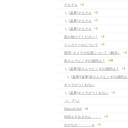
+2
そもそも
+3
[返事]そもそも
+7
[返事]そもそも
+1
[返事]そもそも
+2
誰か助けてください！
+5
インストールについて
+2
質問>カメラの位置について（解決）
+19
皆さんマビノギの感想は？
+1
[返事]皆さんマビノギの感想は？
[返事][返事]皆さんマビノギの感想は
キャラがつくれない
+1
[返事]キャラがつくれない
ヽ(｀Д´)ノ
MatroxG4x0
+4
+3
何回もすみません；：；
+1
なかなか・・・・ｗ