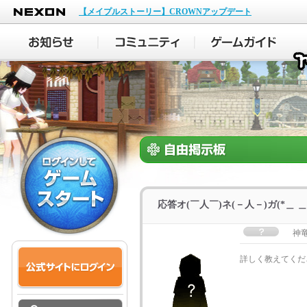
NEXON
【メイプルストーリー】CROWNアップデート
応答オ(￣人￣)ネ(－人－)ガ(*＿ ＿
神
詳しく教えてくだ