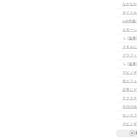
なかなか
タイトル
web作
エモーシ
[返
スキルに
グラフィ
[返
マビノギ
光エフェ
正常にゲ
テクスチ
今日の出
センスフ
マビノギ