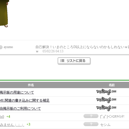
ayumo
自己解決！いまのところD以上にならないのかもしれないｗ
ｗ
05/02/26 04:13
掲示板の用途について
ML関連の書き込みに関する補足
由掲示板のご利用について
4x0
+4
[ﾟдﾟ]＜ﾊｺｦｱｲｼﾃ!
+3
みません；：；
セシム