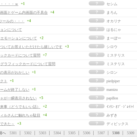
+1
・・・・ｗ
セシム
+4
画面とゲーム内画面の不具合
まろん
+4
曲ツールの・・・
オカリナ
ョンについて
はるにゃ
+2
事]エモーションについて
まーぼー
+3
ついてお答えいただけたら嬉しいです
シロウ
+7
ックカードについて質問
ミステリス
事]グラフィックカードについて質問
ミステリス
+1
の表示がおかしい
シロン
+1
クト
piedpiper
+1
ームが終了しない
mamizu
+5
ャが一瞬表示されない
papillon
+2
来事（どうでもいい話）
ｲﾝﾘﾝ･ｵﾌﾞ･ｼﾞｮｲﾄｲ
+4
ィルさんに触れちゃ駄目
みずき
+3
できた～
ディビックス
前へ
5301
5302
5303
5304
5305
5306
5307
5308
5309