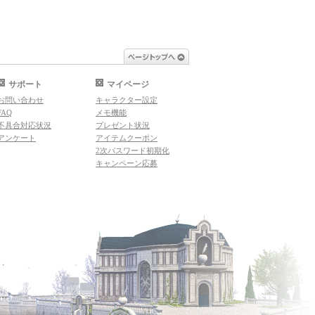
ページトップへ
サポート
マイページ
お問い合わせ
キャラクター設定
FAQ
メモ機能
不具合対応状況
プレゼント状況
アンケート
アイテムクーポン
2次パスワード初期化
キャンペーン応募