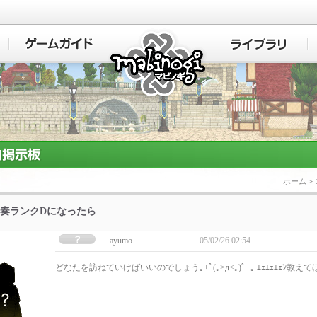
マビノギ
ホーム
>
奏ランクDになったら
ayumo
05/02/26 02:54
どなたを訪ねていけばいいのでしょう｡+ﾟ(｡>д<｡)ﾟ+｡ ｴｪｴｪｴｪﾝ教