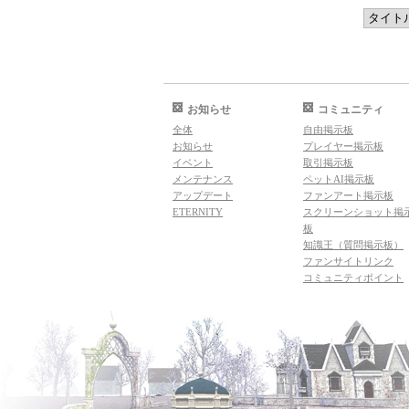
お知らせ
コミュニティ
全体
自由掲示板
お知らせ
プレイヤー掲示板
イベント
取引掲示板
メンテナンス
ペットAI掲示板
アップデート
ファンアート掲示板
ETERNITY
スクリーンショット掲
板
知識王（質問掲示板）
ファンサイトリンク
コミュニティポイント