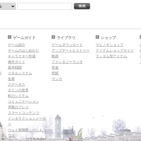
ゲームガイド
ライブラリ
ショップ
ゲーム紹介
ゲームダウンロード
マビノギショップ
ゲームのはじめかた
アップデートヒストリー
アイテムショップガイド
キャラクター作成
動画
ランダム型アイテム
操作ガイド
ファンタジーラジオ
基本戦闘
音楽
示
スキルシステム
壁紙
生産
マンガ
ステータス
エリンの世界
町のシステム
コミュニケーション
序盤のプレイ
スマートコンテンツ
インタラクションメーカ
ー
ペット探検隊・ペットハ
ウス