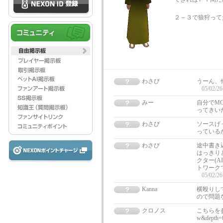
２－３で狼狩って
わさび
うーん、
05/02/26
みー
自分でM
ってきい
わさび
ソースげ
っている
わさび
途中書き
はっきり
クター(A
トワーク
05/02/26
Kanna
横殴りして
ので問題
クロノス
こちらを参照して
w&depth=