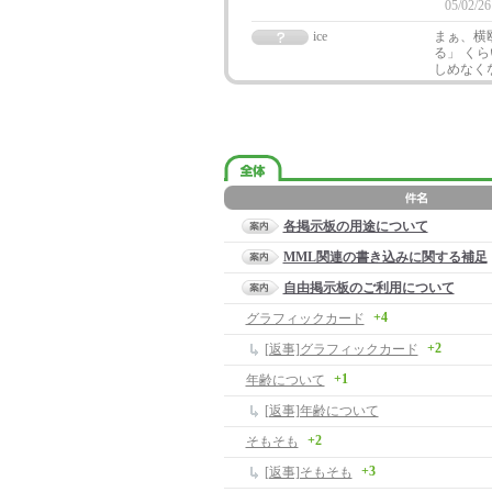
05/02/26
ice
まぁ、横
る」 く
しめなく
各掲示板の用途について
MML関連の書き込みに関する補足
自由掲示板のご利用について
+4
グラフィックカード
+2
[返事]グラフィックカード
+1
年齢について
[返事]年齢について
+2
そもそも
+3
[返事]そもそも