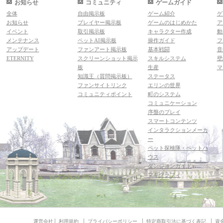
お知らせ
コミュニティ
ゲームガイド
全体
自由掲示板
ゲーム紹介
ゲ
お知らせ
プレイヤー掲示板
ゲームのはじめかた
ア
イベント
取引掲示板
キャラクター作成
動
メンテナンス
ペットAI掲示板
操作ガイド
フ
アップデート
ファンアート掲示板
基本戦闘
音
ETERNITY
スクリーンショット掲示
スキルシステム
壁
板
生産
マ
知識王（質問掲示板）
ステータス
ファンサイトリンク
エリンの世界
コミュニティポイント
町のシステム
コミュニケーション
序盤のプレイ
スマートコンテンツ
インタラクションメーカ
ー
ペット探検隊・ペットハ
ウス
ダンジョンガイド
マギグラフィ
運営会社
利用規約
プライバシーポリシー
特定商取引法に基づく表記
資