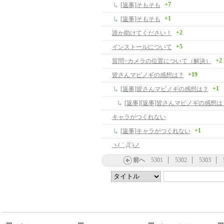
+7
[返事]そもそも
+1
[返事]そもそも
+2
誰か助けてください！
+5
インストールについて
+2
質問>カメラの位置について（解決）
+19
皆さんマビノギの感想は？
+1
[返事]皆さんマビノギの感想は？
[返事][返事]皆さんマビノギの感想は
キャラがつくれない
+1
[返事]キャラがつくれない
ヽ(｀Д´)ノ
前へ
5301
5302
5303