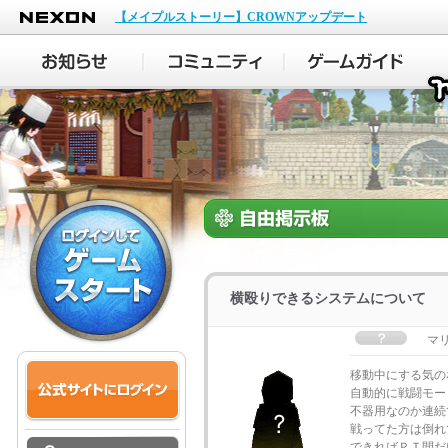
NEXON
【メイプルストーリー】CROWNアップデート
横殴りできるシステムについて
マ
移動中にする気の
自動的に戦闘モー
不器用なのか連続
戦ってた方は倒れ
できればＰＴ間だ