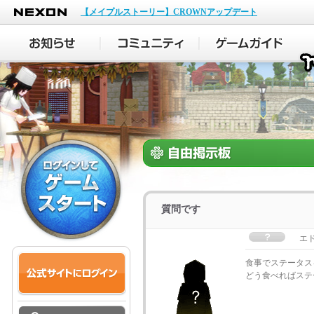
NEXON
【メイプルストーリー】CROWNアップデート
質問です
エ
食事でステータス
どう食べればステ