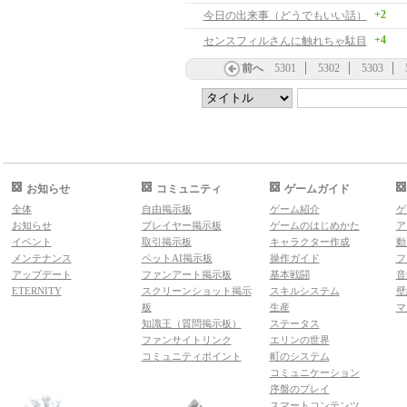
+2
今日の出来事（どうでもいい話）
+4
センスフィルさんに触れちゃ駄目
前へ
5301
5302
5303
お知らせ
コミュニティ
ゲームガイド
全体
自由掲示板
ゲーム紹介
ゲ
お知らせ
プレイヤー掲示板
ゲームのはじめかた
ア
イベント
取引掲示板
キャラクター作成
動
メンテナンス
ペットAI掲示板
操作ガイド
フ
アップデート
ファンアート掲示板
基本戦闘
音
ETERNITY
スクリーンショット掲示
スキルシステム
壁
板
生産
マ
知識王（質問掲示板）
ステータス
ファンサイトリンク
エリンの世界
コミュニティポイント
町のシステム
コミュニケーション
序盤のプレイ
スマートコンテンツ