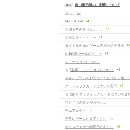
自由掲示板のご利用について
ヽ(｀Д´)ノ
MatroxG4x0
+4
+3
何回もすみません；：；
+1
なかなか・・・・ｗ
+
タイトル画面とゲーム内画面の不具合
+4
web作曲ツールの・・・
エモーションについて
+2
[返事]エモーションについて
スキルについてお答えいただけたら嬉し
+7
グラフィックカードについて質問
[返事]グラフィックカードについて質
+1
マビノギの表示がおかしい
+1
光エフェクト
+1
正常にゲームが終了しない
+5
テクスチャが一瞬表示されない