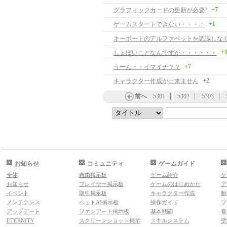
+7
グラフィックカードの更新が必要?
+1
ゲームスタートできない・・・；
キーボードのアルファベットを認識しな
+
しょぼいことなんですが・・・・・・
+7
うーん・・イマイチ？？
+2
キャラクター作成が出来ません
前へ
5301
5302
5303
お知らせ
コミュニティ
ゲームガイド
全体
自由掲示板
ゲーム紹介
ゲ
お知らせ
プレイヤー掲示板
ゲームのはじめかた
ア
イベント
取引掲示板
キャラクター作成
動
メンテナンス
ペットAI掲示板
操作ガイド
フ
アップデート
ファンアート掲示板
基本戦闘
音
ETERNITY
スクリーンショット掲示
スキルシステム
壁