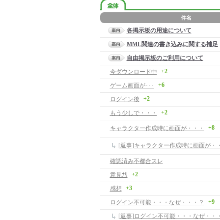
各掲示板の用途について
MML関連の書き込みに関する補足
自由掲示板のご利用について
+2
今ダウンロード中
+6
ゲーム画面が･･･
+2
ログイン後
+2
もう少しで・・・
+8
キャラクター作成時に画面が・・・
[返事]キャラクター作成時に画面が・
確認済み不都合スレ
+2
意見ﾅﾘ
+3
感想
+9
ログイン不可能・・・なぜ・・・？
[返事]ログイン不可能・・・なぜ・・