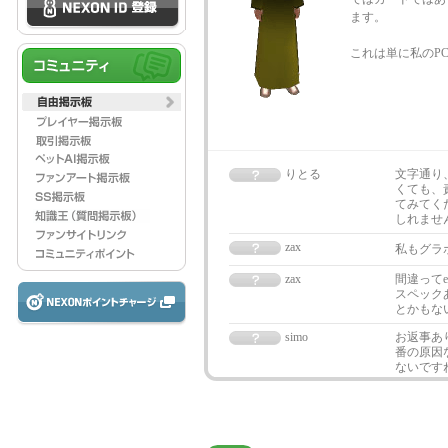
ます。
これは単に私のP
りとる
文字通り
くても、
てみてく
しれませ
zax
私もグラ
zax
間違ってe
スペック
とかもな
simo
お返事あ
番の原因
ないです