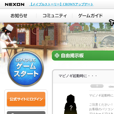
NEXON
【メイプルストーリー】CROWNアップデート
マビノギ起動時に・・・
sim
マビノギ起動時に
ご注意ください！
お客様のパソコン
ではカードではあ