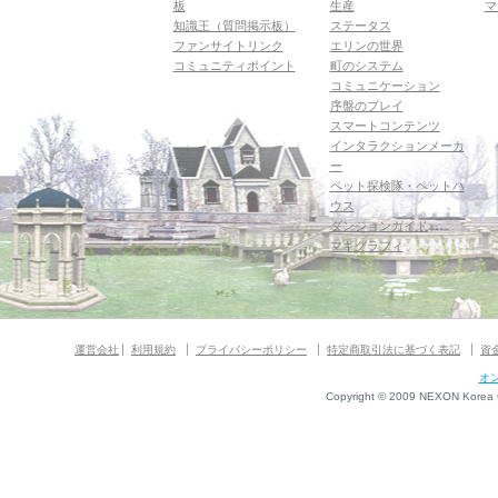
板
生産
マ
知識王（質問掲示板）
ステータス
ファンサイトリンク
エリンの世界
コミュニティポイント
町のシステム
コミュニケーション
序盤のプレイ
スマートコンテンツ
インタラクションメーカ
ー
ペット探検隊・ペットハ
ウス
ダンジョンガイド
マギグラフィ
運営会社
利用規約
プライバシーポリシー
特定商取引法に基づく表記
資
オ
Copyright © 2009 NEXON Korea Co