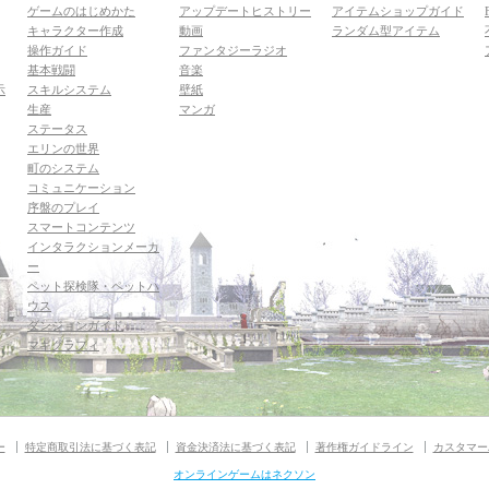
ゲームのはじめかた
アップデートヒストリー
アイテムショップガイド
キャラクター作成
動画
ランダム型アイテム
操作ガイド
ファンタジーラジオ
基本戦闘
音楽
示
スキルシステム
壁紙
生産
マンガ
ステータス
エリンの世界
町のシステム
コミュニケーション
序盤のプレイ
スマートコンテンツ
インタラクションメーカ
ー
ペット探検隊・ペットハ
ウス
ダンジョンガイド
マギグラフィ
ー
特定商取引法に基づく表記
資金決済法に基づく表記
著作権ガイドライン
カスタマー
オンラインゲームはネクソン