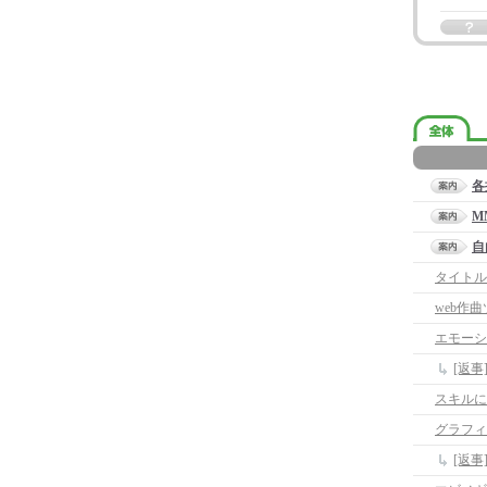
各
M
自
タイトル
web作
エモーシ
[返
スキルに
グラフィ
[返