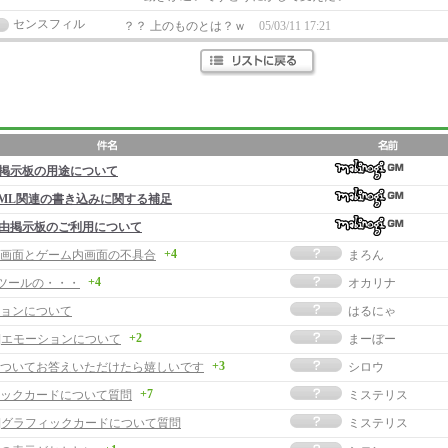
センスフィル
？？ 上のものとは？ｗ
05/03/11 17:21
掲示板の用途について
ML関連の書き込みに関する補足
由掲示板のご利用について
+4
画面とゲーム内画面の不具合
まろん
+4
曲ツールの・・・
オカリナ
ョンについて
はるにゃ
+2
事]エモーションについて
まーぼー
+3
ついてお答えいただけたら嬉しいです
シロウ
+7
ックカードについて質問
ミステリス
事]グラフィックカードについて質問
ミステリス