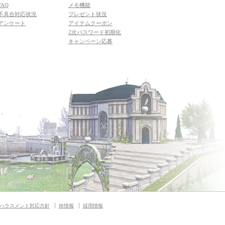
FAQ
メモ機能
不具合対応状況
プレゼント状況
アンケート
アイテムクーポン
2次パスワード初期化
キャンペーン応募
ハラスメント対応方針
IR情報
採用情報