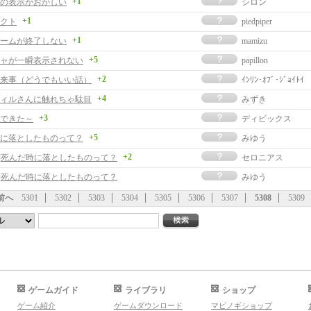
+1
の表示がおかしい
シロン
+1
クト
piedpiper
+1
ームが終了しない
mamizu
+5
ャが一瞬表示されない
papillon
+2
来事（どうでもいい話）
ｲﾝﾘﾝ･ｵﾌﾞ･ｼﾞｮｲﾄｲ
+4
ィルさんに触れちゃ駄目
みずき
+3
できた～
ディビックス
+5
に落としたものって？
みゆう
+2
事]死んだ時に落としたものって？
セロニアス
事]死んだ時に落としたものって？
みゆう
前へ
5301
5302
5303
5304
5305
5306
5307
5308
5309
ゲームガイド
ライブラリ
ショップ
ゲーム紹介
ゲームダウンロード
マビノギショップ