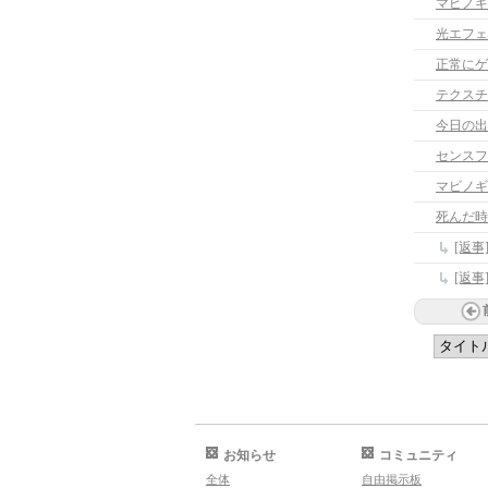
マビノギ
光エフェ
正常にゲ
テクスチ
今日の出
センスフ
マビノギ
死んだ時
[返
[返
お知らせ
コミュニティ
全体
自由掲示板