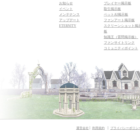
お知らせ
プレイヤー掲示板
イベント
取引掲示板
メンテナンス
ペットAI掲示板
アップデート
ファンアート掲示板
ETERNITY
スクリーンショット掲
板
知識王（質問掲示板）
ファンサイトリンク
コミュニティポイント
運営会社
利用規約
プライバシーポリシ