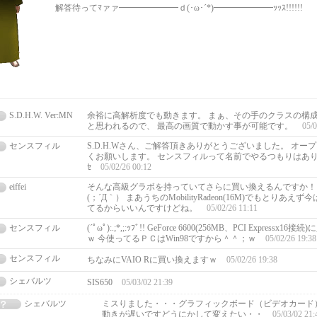
解答待ってﾏァァ━━━━━━━ｄ(･ω･´*)━━━━━━━ｯｯｽ!!!!!!
S.D.H.W. Ver:MN
余裕に高解析度でも動きます。 まぁ、その手のクラスの構成はP
と思われるので、 最高の画質で動かす事が可能です。
05/0
センスフィル
S.D.H.Wさん、ご解答頂きありがとうございました。 オー
くお願いします。 センスフィルって名前でやるつもりはありません
ｾ
05/02/26 00:12
eiffei
そんな高級グラボを持っていてさらに買い換えるんですか！
(；´Д｀） まあうちのMobilityRadeon(16M)でもとりあ
てるからいいんですけどね。
05/02/26 11:11
センスフィル
(´ﾟωﾟ):.;*,;:ｯﾌﾞ!! GeForce 6600(256MB、PCI Expres
ｗ 今使ってるＰＣはWin98ですから＾＾；ｗ
05/02/26 19:38
センスフィル
ちなみにVAIO Rに買い換えますｗ
05/02/26 19:38
シェバルツ
SIS650
05/03/02 21:39
シェバルツ
ミスりました・・・グラフィックボード（ビデオカード
動きが遅いですどうにかして変えたい・・
05/03/02 21: