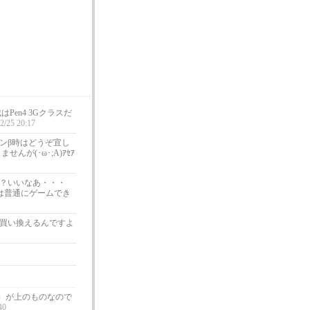
en4 3Gクラスだ
2/25 20:17
プンβ時はどうぞ宜し
が(･ω･;A)ｱｾｱ
？いいなあ・・・
えず今は普通にゲームでき
sx16接続)に買い換えるんですよ
）が上のものなので
40