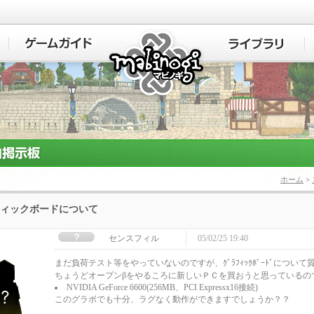
マビノギ
ホーム
>
ィックボードについて
センスフィル
05/02/25 19:40
まだ負荷テスト等をやっていないのですが、ｸﾞﾗﾌｨｯｸﾎﾞｰﾄﾞについ
ちょうどオープンβをやるころに新しいＰＣを買おうと思っているの
NVIDIA GeForce 6600(256MB、PCI Expressx16接続)
このグラボでも十分、ラグなく動作ができますでしょうか？？