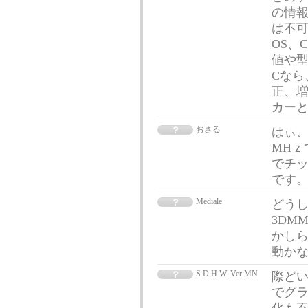
の情
は不可
OS、
値や型
Cなら
正、
カー
おさる
はぃ、ｽ
MHｚ
でチップ
です
Mediale
どう
3DM
かしら
動かな
S.D.H.W. Ver:MN
際どい
でグ