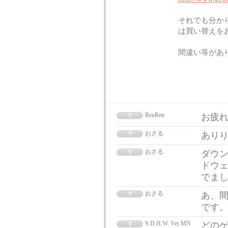
それでも分か
は買い替えを
間違い等があ
RenRen
お疲れ
おさる
ありり
おさる
ダウ
ドウ
でま
おさる
あ、
です
S.D.H.W. Ver:MN
どのゲ