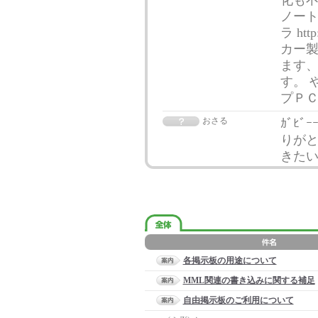
化も不
ノート
ラ ht
カー
ます
す。 
プＰ
おさる
ｶﾞﾋ
りが
きた
各掲示板の用途について
MML関連の書き込みに関する補足
自由掲示板のご利用について