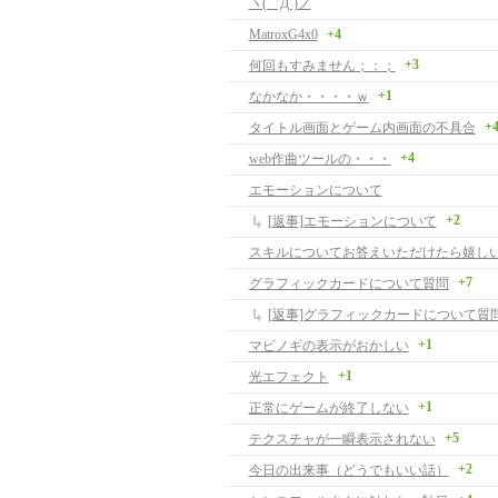
ヽ(｀Д´)ノ
MatroxG4x0
+4
+3
何回もすみません；：；
+1
なかなか・・・・ｗ
+
タイトル画面とゲーム内画面の不具合
+4
web作曲ツールの・・・
エモーションについて
+2
[返事]エモーションについて
スキルについてお答えいただけたら嬉し
+7
グラフィックカードについて質問
[返事]グラフィックカードについて質
+1
マビノギの表示がおかしい
+1
光エフェクト
+1
正常にゲームが終了しない
+5
テクスチャが一瞬表示されない
+2
今日の出来事（どうでもいい話）