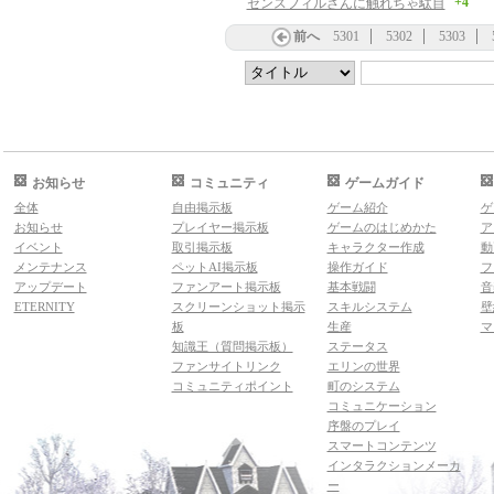
+4
センスフィルさんに触れちゃ駄目
前へ
5301
5302
5303
お知らせ
コミュニティ
ゲームガイド
全体
自由掲示板
ゲーム紹介
ゲ
お知らせ
プレイヤー掲示板
ゲームのはじめかた
ア
イベント
取引掲示板
キャラクター作成
動
メンテナンス
ペットAI掲示板
操作ガイド
フ
アップデート
ファンアート掲示板
基本戦闘
音
ETERNITY
スクリーンショット掲示
スキルシステム
壁
板
生産
マ
知識王（質問掲示板）
ステータス
ファンサイトリンク
エリンの世界
コミュニティポイント
町のシステム
コミュニケーション
序盤のプレイ
スマートコンテンツ
インタラクションメーカ
ー