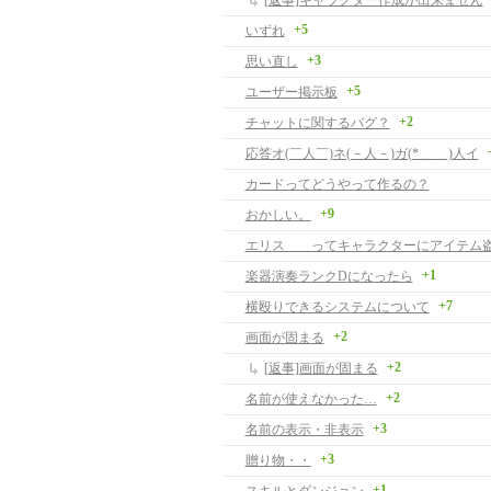
[返事]キャラクター作成が出来ません
+5
いずれ
+3
思い直し
+5
ユーザー掲示板
+2
チャットに関するバグ？
応答オ(￣人￣)ネ(－人－)ガ(*＿ ＿)人イ
カードってどうやって作るの？
+9
おかしい。
エリス ってキャラクターにアイテム
+1
楽器演奏ランクDになったら
+7
横殴りできるシステムについて
+2
画面が固まる
+2
[返事]画面が固まる
+2
名前が使えなかった…
+3
名前の表示・非表示
+3
贈り物・・
+1