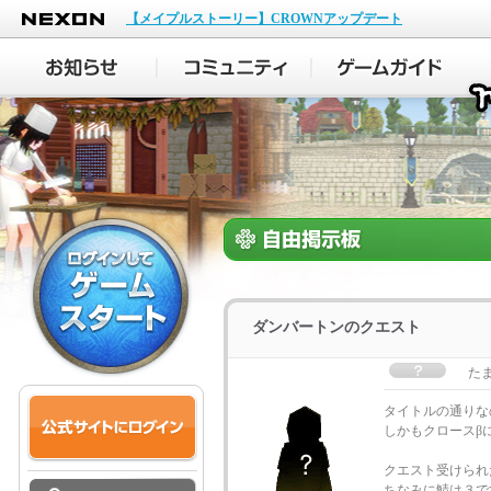
NEXON
【メイプルストーリー】CROWNアップデート
ダンバートンのクエスト
た
タイトルの通りな
しかもクロースβに
クエスト受けられ
ちなみに鯖は３で