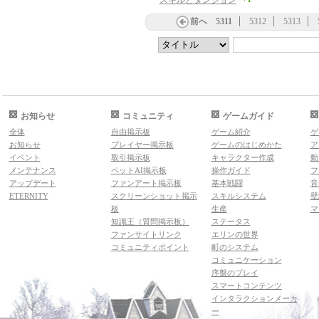
スキルとダンジョン
前へ
5311
5312
5313
お知らせ
コミュニティ
ゲームガイド
全体
自由掲示板
ゲーム紹介
ゲ
お知らせ
プレイヤー掲示板
ゲームのはじめかた
ア
イベント
取引掲示板
キャラクター作成
動
メンテナンス
ペットAI掲示板
操作ガイド
フ
アップデート
ファンアート掲示板
基本戦闘
音
ETERNITY
スクリーンショット掲示
スキルシステム
壁
板
生産
マ
知識王（質問掲示板）
ステータス
ファンサイトリンク
エリンの世界
コミュニティポイント
町のシステム
コミュニケーション
序盤のプレイ
スマートコンテンツ
インタラクションメーカ
ー