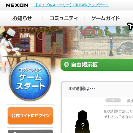
NEXON
【メイプルストーリー】CROWNアップデート
IDの削除は･･･
狐
IDの削除方法は
それともできない