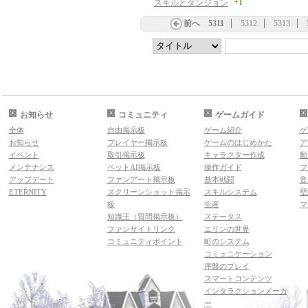
+1
スキルとダンジョン
前へ
5311
5312
5313
お知らせ
コミュニティ
ゲームガイド
全体
自由掲示板
ゲーム紹介
ゲ
お知らせ
プレイヤー掲示板
ゲームのはじめかた
ア
イベント
取引掲示板
キャラクター作成
動
メンテナンス
ペットAI掲示板
操作ガイド
フ
アップデート
ファンアート掲示板
基本戦闘
音
ETERNITY
スクリーンショット掲示
スキルシステム
壁
板
生産
マ
知識王（質問掲示板）
ステータス
ファンサイトリンク
エリンの世界
コミュニティポイント
町のシステム
コミュニケーション
序盤のプレイ
スマートコンテンツ
インタラクションメーカ
ー