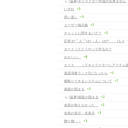
[返事]キャラクター作成が出来ません
+5
いずれ
+3
思い直し
+5
ユーザー掲示板
+2
チャットに関するバグ？
応答オ(￣人￣)ネ(－人－)ガ(*＿ ＿)人イ
カードってどうやって作るの？
+9
おかしい。
エリス ってキャラクターにアイテム
+1
楽器演奏ランクDになったら
+7
横殴りできるシステムについて
+2
画面が固まる
+2
[返事]画面が固まる
+2
名前が使えなかった…
+3
名前の表示・非表示
+3
贈り物・・