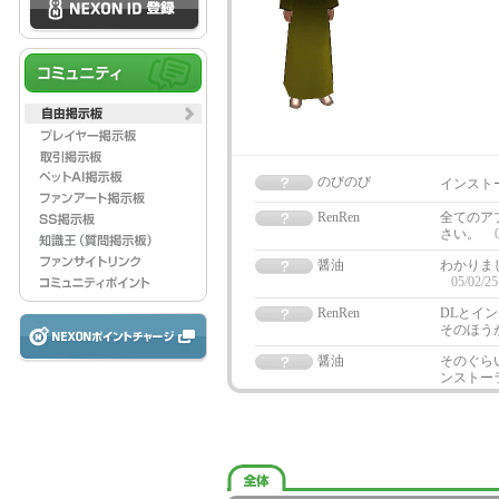
のびのび
インスト
RenRen
全てのア
さい。
醤油
わかりま
05/02/25
RenRen
DLとイ
そのほう
醤油
そのぐら
ンストー