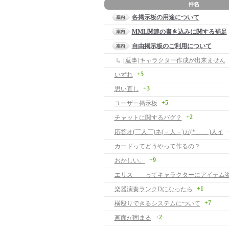
各掲示板の用途について
MML関連の書き込みに関する補足
自由掲示板のご利用について
[返事]キャラクター作成が出来ません
+5
いずれ
+3
思い直し
+5
ユーザー掲示板
+2
チャットに関するバグ？
応答オ(￣人￣)ネ(－人－)ガ(*＿ ＿)人イ
カードってどうやって作るの？
+9
おかしい。
エリス ってキャラクターにアイテム
+1
楽器演奏ランクDになったら
+7
横殴りできるシステムについて
+2
画面が固まる