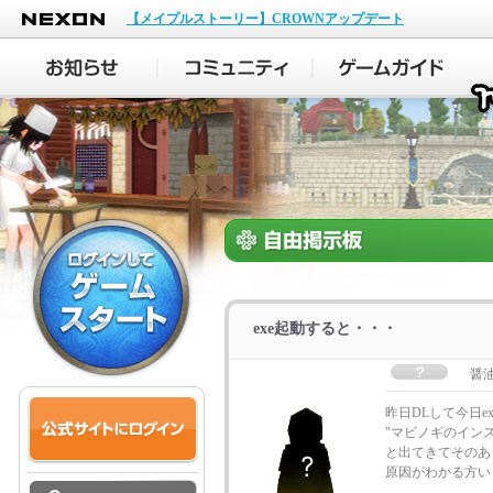
NEXON
【メイプルストーリー】CROWNアップデート
exe起動すると・・・
醤
昨日DLして今日e
"マビノギのイン
と出てきてそのあ
原因がわかる方い