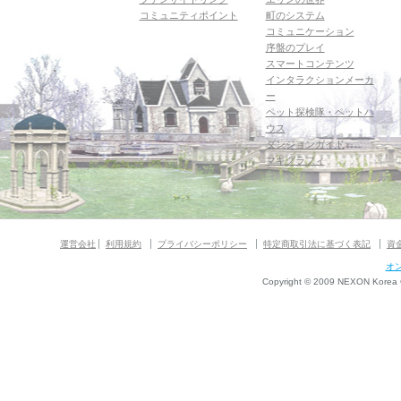
コミュニティポイント
町のシステム
コミュニケーション
序盤のプレイ
スマートコンテンツ
インタラクションメーカ
ー
ペット探検隊・ペットハ
ウス
ダンジョンガイド
マギグラフィ
運営会社
利用規約
プライバシーポリシー
特定商取引法に基づく表記
資
オ
Copyright © 2009 NEXON Korea Co