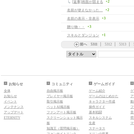
+2
[返事]画面が固まる
+2
名前が使えなかった…
+3
名前の表示・非表示
+3
贈り物・・
+1
スキルとダンジョン
前へ
5311
5312
5313
お知らせ
コミュニティ
ゲームガイド
全体
自由掲示板
ゲーム紹介
ゲ
お知らせ
プレイヤー掲示板
ゲームのはじめかた
ア
イベント
取引掲示板
キャラクター作成
動
メンテナンス
ペットAI掲示板
操作ガイド
フ
アップデート
ファンアート掲示板
基本戦闘
音
ETERNITY
スクリーンショット掲示
スキルシステム
壁
板
生産
マ
知識王（質問掲示板）
ステータス
ファンサイトリンク
エリンの世界