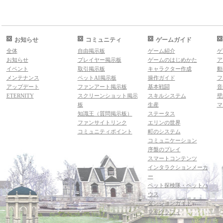
お知らせ
コミュニティ
ゲームガイド
全体
自由掲示板
ゲーム紹介
ゲ
お知らせ
プレイヤー掲示板
ゲームのはじめかた
ア
イベント
取引掲示板
キャラクター作成
動
メンテナンス
ペットAI掲示板
操作ガイド
フ
アップデート
ファンアート掲示板
基本戦闘
音
ETERNITY
スクリーンショット掲示
スキルシステム
壁
板
生産
マ
知識王（質問掲示板）
ステータス
ファンサイトリンク
エリンの世界
コミュニティポイント
町のシステム
コミュニケーション
序盤のプレイ
スマートコンテンツ
インタラクションメーカ
ー
ペット探検隊・ペットハ
ウス
ダンジョンガイド
マギグラフィ