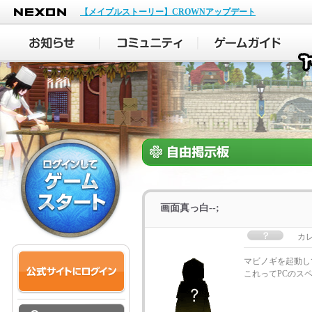
NEXON
【メイプルストーリー】CROWNアップデート
画面真っ白--;
カ
マビノギを起動し
これってPCのス