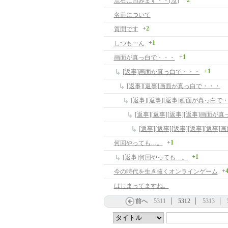
+2
流石に凹みます・・(泣)
名前について
+2
質問です
+1
しつもーん
+1
画面が真っ白で・・・
+1
[返事]画面が真っ白で・・・
[返事][返事]画面が真っ白で・・・
[返事][返事][返事]画面が真っ白で
[返事][返事][返事][返事]画面が
[返事][返事][返事][返事][返
+1
何回やっても…。
+1
[返事]何回やっても…。
+
今の時代を生き抜くオンラインゲーム
はじまってますね。
前へ
5311
5312
5313