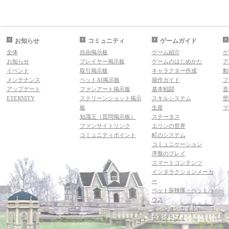
お知らせ
コミュニティ
ゲームガイド
全体
自由掲示板
ゲーム紹介
ゲ
お知らせ
プレイヤー掲示板
ゲームのはじめかた
ア
イベント
取引掲示板
キャラクター作成
動
メンテナンス
ペットAI掲示板
操作ガイド
フ
アップデート
ファンアート掲示板
基本戦闘
音
ETERNITY
スクリーンショット掲示
スキルシステム
壁
板
生産
マ
知識王（質問掲示板）
ステータス
ファンサイトリンク
エリンの世界
コミュニティポイント
町のシステム
コミュニケーション
序盤のプレイ
スマートコンテンツ
インタラクションメーカ
ー
ペット探検隊・ペットハ
ウス
ダンジョンガイド
マギグラフィ