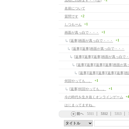
+2
流石に凹みます・・(泣)
名前について
+2
質問です
+1
しつもーん
+1
画面が真っ白で・・・
+1
[返事]画面が真っ白で・・・
[返事][返事]画面が真っ白で・・・
[返事][返事][返事]画面が真っ白で
[返事][返事][返事][返事]画面が
[返事][返事][返事][返事][返
+1
何回やっても…。
+1
[返事]何回やっても…。
+
今の時代を生き抜くオンラインゲーム
はじまってますね。
前へ
5311
5312
5313