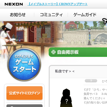
NEXON
【メイプルストーリー】CROWNアップデート
私信です＞＜
ひ
Ｃβで「ひろ」や
負荷サバ３ ３c
遊んでください♪
Ｃβの知り合い以外