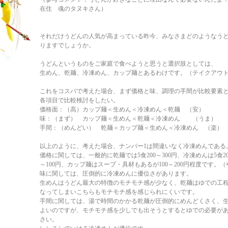
在住 魂のタヌキさん）
それだけうどんの人気が高まっている昨今、みなさまどのようなう
りますでしょうか。
うどんというものをご家庭で食べようと思うと選択肢としては、
生めん、乾麺、冷凍めん、カップ麺とあるわけです。（テイクアウ
これをコスパで考えた場合、まず価格と味、調理の手間が比較要素
各項目で比較検討をしたい。
価格面：（高）カップ麺＜生めん＜冷凍めん＜乾麺 （安）
味：（まず） カップ麺＜生めん＜乾麺＜冷凍めん （うま）
手間：（めんどい） 乾麺＜カップ麺＜生めん＜冷凍めん （楽）
以上のように、考えた場合、ナンバー1は間違いなく冷凍めんである
価格に関しては、一般的に乾麺では5食200～300円、冷凍めんは5食2
～100円、カップ麺はスープ・具材もあるが100～200円程度です。
味に関しては、圧倒的に冷凍めんに優位さがあります。
生めんはうどん最大の特徴のモチモチ感が少なく、乾麺はゆでの工
なってしまいこちらもモチモチ感を感じられにくいです。
手間に関しては、湯で時間のかかる乾麺が圧倒的にめんどくさく、
よいのですが、モチモチ感を少しでも出そうとするとゆでの必要が
さい。