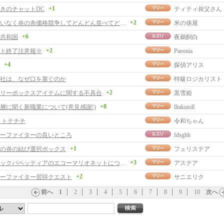
+1
きのチャットDC
ティティ叔父さん
+2
私にお構いなく炎の糸価格競争してどんどん並べてどうぞ。
米の俵屋
+6
共和国
夜鵜飼白
+2
ト終了注意報※
Paeonia
+4
探偵アリス
社は、なぜ口を塞ぐのか
特級ロジカリスト
+2
リーボックスアイテムに関する不具合
黒雪姫
+8
層に聞く新職業について(意見感謝!)
lltakutoll
 トテチチ
令和ちゃん
ーファイターの良いところ
fdsghh
+1
の炎の結び選択ボックス
フェリステア
+3
メロディックパペッティアのエコーマリオネットについて
アステア
+2
ーファイター習得クエスト
サニエリク
前へ
1
2
3
4
5
6
7
8
9
10
次へ