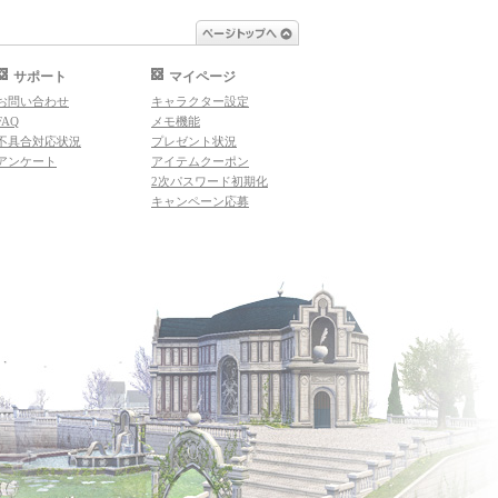
ページトップへ
サポート
マイページ
お問い合わせ
キャラクター設定
FAQ
メモ機能
不具合対応状況
プレゼント状況
アンケート
アイテムクーポン
2次パスワード初期化
キャンペーン応募