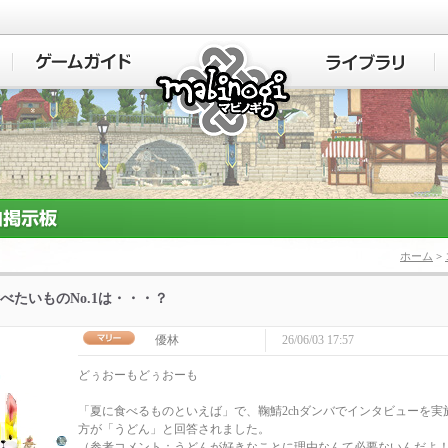
マビノギ
ホーム
>
べたいものNo.1は・・・？
優林
26/06/03 17:57
どぅおーもどぅおーも
「夏に食べるものといえば」で、鞠鯖2chダンバでインタビューを実施
方が「うどん」と回答されました。
（参考コメント：うどんが好きなことに理由なんて必要ないんだよ