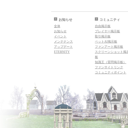
お知らせ
コミュニティ
全体
自由掲示板
お知らせ
プレイヤー掲示板
イベント
取引掲示板
メンテナンス
ペットAI掲示板
アップデート
ファンアート掲示板
ETERNITY
スクリーンショット掲
板
知識王（質問掲示板）
ファンサイトリンク
コミュニティポイント