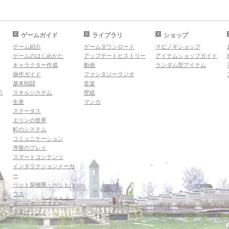
ゲームガイド
ライブラリ
ショップ
ゲーム紹介
ゲームダウンロード
マビノギショップ
ゲームのはじめかた
アップデートヒストリー
アイテムショップガイド
キャラクター作成
動画
ランダム型アイテム
操作ガイド
ファンタジーラジオ
基本戦闘
音楽
示
スキルシステム
壁紙
生産
マンガ
ステータス
エリンの世界
町のシステム
コミュニケーション
序盤のプレイ
スマートコンテンツ
インタラクションメーカ
ー
ペット探検隊・ペットハ
ウス
ダンジョンガイド
マギグラフィ