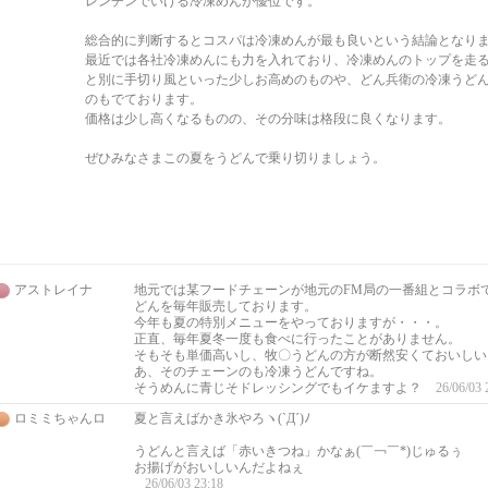
レンチンでいける冷凍めんが優位です。
総合的に判断するとコスパは冷凍めんが最も良いという結論となり
最近では各社冷凍めんにも力を入れており、冷凍めんのトップを走
と別に手切り風といった少しお高めのものや、どん兵衛の冷凍うど
のもでております。
価格は少し高くなるものの、その分味は格段に良くなります。
ぜひみなさまこの夏をうどんで乗り切りましょう。
アストレイナ
地元では某フードチェーンが地元のFM局の一番組とコラボ
どんを毎年販売しております。
今年も夏の特別メニューをやっておりますが・・・。
正直、毎年夏冬一度も食べに行ったことがありません。
そもそも単価高いし、牧〇うどんの方が断然安くておいしい
あ、そのチェーンのも冷凍うどんですね。
そうめんに青じそドレッシングでもイケますよ？
26/06/03 
ロミミちゃんロ
夏と言えばかき氷やろヽ(`Д´)ﾉ
うどんと言えば「赤いきつね」かなぁ(￣￢￣*)じゅるぅ
お揚げがおいしいんだよねぇ
26/06/03 23:18