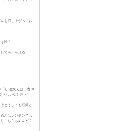
どんを召し上がってお
トは除く）
として考えられる
。
00円、生めんは一食30
（やさしいなし調べ）
程上とうしても細麺と
生めんはレンチンでも
ありこちらもめんどく