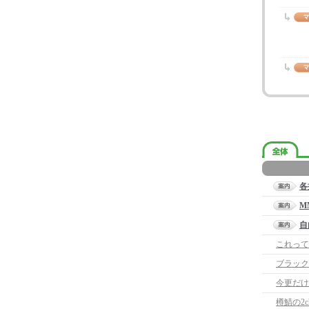
各
M
自
これって
ブラック
今更だけ
樽鯖の2