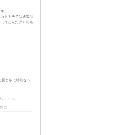
ます。
るカトキチでは通常品
ん（うどんだけ）のも
で夏と冬に特別なう
し・・・。
20:49