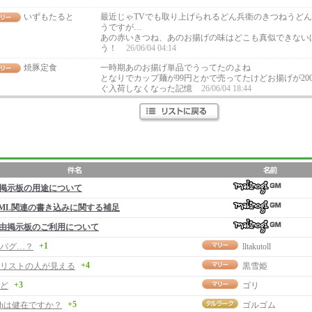
いずもたると
最近じゃTVでも取り上げられるどん兵衛のきつねうど
うですが…
あの赤いきつね、あのお揚げの味はどこも真似できない
う！
26/06/04 04:14
焼豚定食
一時期あのお揚げ単品でうってたのよね
となりでカップ麺が99円とかで売ってたけどお揚げが20
ぐ入荷しなくなった記憶
26/06/04 18:44
掲示板の用途について
ML関連の書き込みに関する補足
由掲示板のご利用について
+1
バグ…？
lltakutoll
+4
リストの人が見える
黒雪姫
+3
ど
ゴリ
+5
chは健在ですか？
ゴルゴム