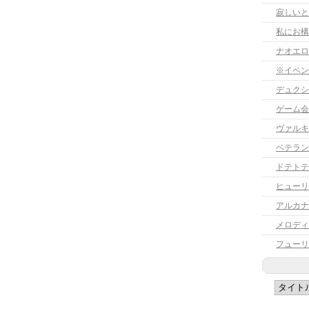
寂しいと
ナオエロ
※イベン
デュクシ
ゲーム会
ヴァルキ
ベテラン
ドテトテ
ヒューリ
アルカナ
フューリ